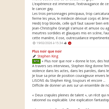
L’expérience est immersive, l’extravagance de ces
le cancer gay.
Les trois personnages principaux, trop caricatura
ferme les yeux, le médecin dévoué corps et âme à 
Heidi) trop blonde, celle qu’il faut sauver bien en
Jean-Christophe Grangé s’amuse et amuse ou agace
meurtres sordides et glauques mis en scène, l’au
cette manière, il ose, outrecuidance impertinente,
19/02/2026 à 15:34
3
Plus noir que noir
Stephen King
« Plus noir que noir » donne le ton, des hi
9/10
A travers ses interviews, Stephen King donne l’
violence dans les actes, dans les paroles, dans le
Je loue sa prise de position courageuse envers le
LISONS du Stephen King, toujours et encore ...
Difficile de donner un avis sur un ensemble de no
« Deux crapules pleines de talent », un récit qui
rationnel ou explicable. Une explication fantastiq