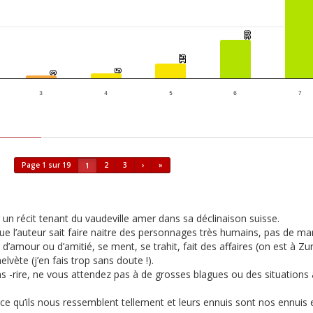
38
38
15
15
5
5
3
3
3
4
5
6
7
Page 1 sur 19
2
3
›
»
1
r un récit tenant du vaudeville amer dans sa déclinaison suisse.
ai que l’auteur sait faire naitre des personnages très humains, pas de m
’amour ou d’amitié, se ment, se trahit, fait des affaires (on est à Zu
vète (j’en fais trop sans doute !).
 -rire, ne vous attendez pas à de grosses blagues ou des situations ab
e qu’ils nous ressemblent tellement et leurs ennuis sont nos ennuis e