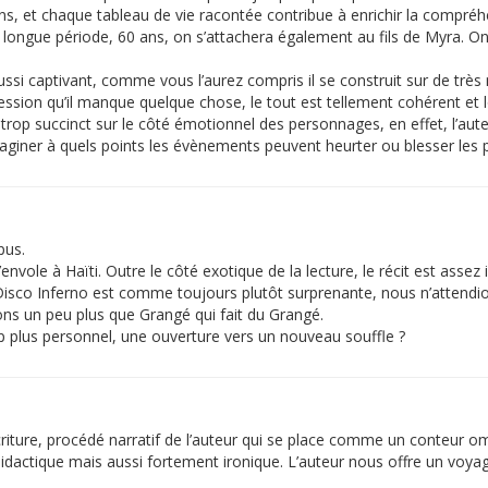
tins, et chaque tableau de vie racontée contribue à enrichir la compr
longue période, 60 ans, on s’attachera également au fils de Myra. O
it aussi captivant, comme vous l’aurez compris il se construit sur de 
ssion qu’il manque quelque chose, le tout est tellement cohérent et 
e trop succinct sur le côté émotionnel des personnages, en effet, l’a
imaginer à quels points les évènements peuvent heurter ou blesser les 
pus.
envole à Haïti. Outre le côté exotique de la lecture, le récit est assez 
 Disco Inferno est comme toujours plutôt surprenante, nous n’attendio
ns un peu plus que Grangé qui fait du Grangé.
plus personnel, une ouverture vers un nouveau souffle ?
écriture, procédé narratif de l’auteur qui se place comme un conteur omn
actique mais aussi fortement ironique. L’auteur nous offre un voyag