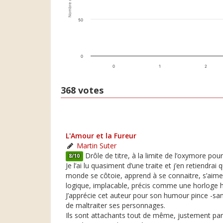
Nombre de votes
50
0
0
1
2
368 votes
L'Amour et la Fureur
Martin Suter
Drôle de titre, à la limite de l’oxymore pou
8/10
Je l’ai lu quasiment d’une traite et j’en retiendr
monde se côtoie, apprend à se connaitre, s’aime d
logique, implacable, précis comme une horloge hel
J’apprécie cet auteur pour son humour pince -sans
de maltraiter ses personnages.
Ils sont attachants tout de même, justement parc