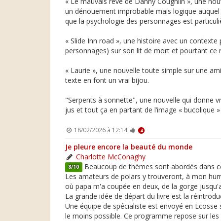
« Le mauvais rêve de Danny Coughlin », une nouve
un dénouement improbable mais logique auquel on n
que la psychologie des personnages est particul
« Slide Inn road », une histoire avec un context
personnages) sur son lit de mort et pourtant ce r
« Laurie », une nouvelle toute simple sur une am
texte en font un vrai bijou.
"Serpents à sonnette", une nouvelle qui donne vr
jus et tout ça en partant de l’image « bucolique
18/02/2026 à 12:14
4
Je pleure encore la beauté du monde
Charlotte McConaghy
Beaucoup de thèmes sont abordés dans ce liv
8/10
Les amateurs de polars y trouveront, à mon humbl
où papa m'a coupée en deux, de la gorge jusqu'a
La grande idée de départ du livre est la réintrodu
Une équipe de spécialiste est envoyé en Ecosse su
le moins possible. Ce programme repose sur les é