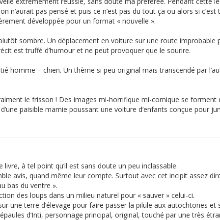
lle extrêmement réussie, sans doute ma préférée. Pendant cette lectu
’aurait pas pensé et puis ce n’est pas du tout ça ou alors si c’est to
ièrement développée pour un format « nouvelle ».
e plutôt sombre. Un déplacement en voiture sur une route improbable p
écit est truffé d’humour et ne peut provoquer que le sourire.
itié homme – chien. Un thème si peu original mais transcendé par l’aut
aiment le frisson ! Des images mi-horrifique mi-comique se forment da
 » d’une paisible mamie poussant une voiture d’enfants conçue pour j
re, à tel point qu’il est sans doute un peu inclassable.
e avis, quand même leur compte. Surtout avec cet incipit assez direct 
u bas du ventre ».
ction des loups dans un milieu naturel pour « sauver » celui-ci.
r une terre d’élevage pour faire passer la pilule aux autochtones et 
paules d’Inti, personnage principal, original, touché par une très étr