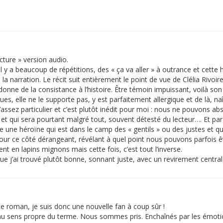
ecture » version audio.
 y a beaucoup de répétitions, des « ça va aller » à outrance et cette 
 la narration. Le récit suit entièrement le point de vue de Clélia Rivoir
onne de la consistance à l’histoire. Être témoin impuissant, voilà son m
ues, elle ne le supporte pas, y est parfaitement allergique et de là, n
sez particulier et c’est plutôt inédit pour moi : nous ne pouvons ab
 et qui sera pourtant malgré tout, souvent détesté du lecteur…. Et par 
ivre une héroïne qui est dans le camp des « gentils » ou des justes et q
pour ce côté dérangeant, révélant à quel point nous pouvons parfois ê
t en lapins mignons mais cette fois, c’est tout l’inverse.
que j’ai trouvé plutôt bonne, sonnant juste, avec un revirement centra
e roman, je suis donc une nouvelle fan à coup sûr !
 au sens propre du terme. Nous sommes pris. Enchaînés par les émotion