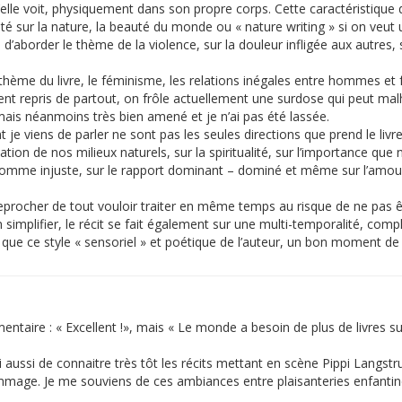
 qu’elle voit, physiquement dans son propre corps. Cette caractéristiqu
té sur la nature, la beauté du monde ou « nature writing » si on veut
aborder le thème de la violence, sur la douleur infligée aux autres, 
d thème du livre, le féminisme, les relations inégales entre hommes e
ement repris de partout, on frôle actuellement une surdose qui peut m
mais néanmoins très bien amené et je n’ai pas été lassée.
t je viens de parler ne sont pas les seules directions que prend le livr
ation de nos milieux naturels, sur la spiritualité, sur l’importance que
e injuste, sur le rapport dominant – dominé et même sur l’amour (eh
eprocher de tout vouloir traiter en même temps au risque de ne pas êt
simplifier, le récit se fait également sur une multi-temporalité, com
i que ce style « sensoriel » et poétique de l’auteur, un bon moment de 
ire : « Excellent !», mais « Le monde a besoin de plus de livres sur 
ussi de connaitre très tôt les récits mettant en scène Pippi Langstrum
mmage. Je me souviens de ces ambiances entre plaisanteries enfantin