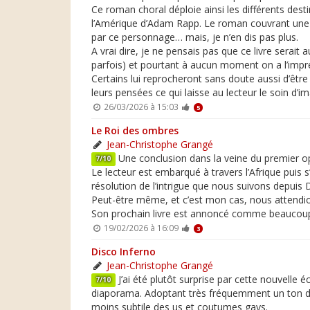
Ce roman choral déploie ainsi les différents des
l’Amérique d’Adam Rapp. Le roman couvrant une 
par ce personnage… mais, je n’en dis pas plus.
A vrai dire, je ne pensais pas que ce livre sera
parfois) et pourtant à aucun moment on a l’impre
Certains lui reprocheront sans doute aussi d’êtr
leurs pensées ce qui laisse au lecteur le soin d’
26/03/2026 à 15:03
5
Le Roi des ombres
Jean-Christophe Grangé
Une conclusion dans la veine du premier o
7/10
Le lecteur est embarqué à travers l’Afrique puis s’
résolution de l’intrigue que nous suivons depuis
Peut-être même, et c’est mon cas, nous attendio
Son prochain livre est annoncé comme beaucoup 
19/02/2026 à 16:09
3
Disco Inferno
Jean-Christophe Grangé
J’ai été plutôt surprise par cette nouvelle 
7/10
diaporama. Adoptant très fréquemment un ton did
moins subtile des us et coutumes gays.