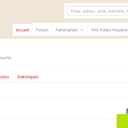
Accueil
Forum
Partenariats
Prix Polars Pourpre
soumis
Listes
Statistiques
1
1