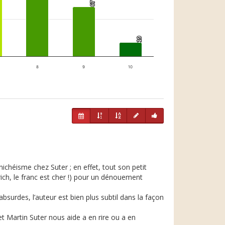
67
67
19
19
8
9
10
anichéisme chez Suter ; en effet, tout son petit
rich, le franc est cher !) pour un dénouement
surdes, l’auteur est bien plus subtil dans la façon
t Martin Suter nous aide a en rire ou a en