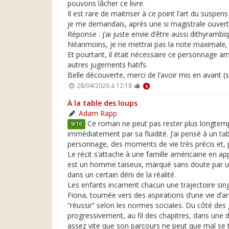
pouvons lâcher ce livre.
Il est rare de maitriser à ce point l’art du suspe
je me demandais, après une si magistrale ouvert
Réponse : j’ai juste envie d’être aussi dithyrambiq
Néanmoins, je ne mettrai pas la note maximale, l
Et pourtant, il était nécessaire ce personnage am
autres jugements hatifs.
Belle découverte, merci de l’avoir mis en avant (
28/04/2026 à 12:18
5
À la table des loups
Adam Rapp
Ce roman ne peut pas rester plus longtemps 
9/10
immédiatement par sa fluidité. J’ai pensé à un tab
personnage, des moments de vie très précis et,
Le récit s’attache à une famille américaine en a
est un homme taiseux, marqué sans doute par un c
dans un certain déni de la réalité.
Les enfants incarnent chacun une trajectoire singul
Fiona, tournée vers des aspirations d’une vie d’a
“réussir” selon les normes sociales. Du côté des ga
progressivement, au fil des chapitres, dans une
assez vite que son parcours ne peut que mal se te