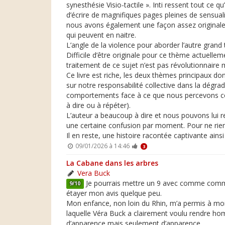
synesthésie Visio-tactile ». Inti ressent tout ce
d’écrire de magnifiques pages pleines de sensuali
nous avons également une façon assez originale d’
qui peuvent en naitre.
L’angle de la violence pour aborder l’autre gran
Difficile d’être originale pour ce thème actuell
traitement de ce sujet n’est pas révolutionnaire 
Ce livre est riche, les deux thèmes principaux don
sur notre responsabilité collective dans la dégrad
comportements face à ce que nous percevons comm
à dire ou à répéter).
L’auteur a beaucoup à dire et nous pouvons lui r
une certaine confusion par moment. Pour ne rien 
Il en reste, une histoire racontée captivante ains
09/01/2026 à 14:46
3
La Cabane dans les arbres
Vera Buck
Je pourrais mettre un 9 avec comme commenta
9/10
étayer mon avis quelque peu.
Mon enfance, non loin du Rhin, m’a permis à moi a
laquelle Véra Buck a clairement voulu rendre ho
d’apparence mais seulement d’apparence.