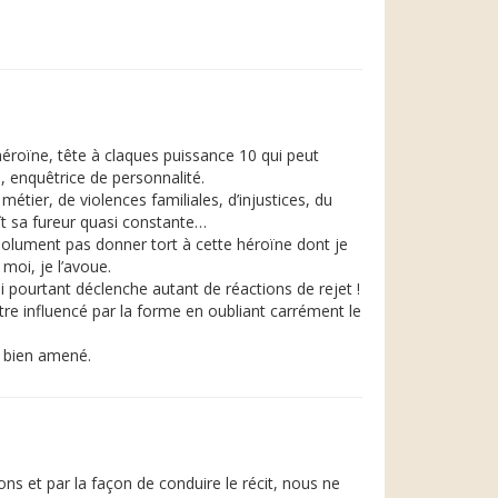
héroïne, tête à claques puissance 10 qui peut
e, enquêtrice de personnalité.
étier, de violences familiales, d’injustices, du
aît sa fureur quasi constante…
solument pas donner tort à cette héroïne dont je
moi, je l’avoue.
ui pourtant déclenche autant de réactions de rejet !
tre influencé par la forme en oubliant carrément le
l bien amené.
s et par la façon de conduire le récit, nous ne