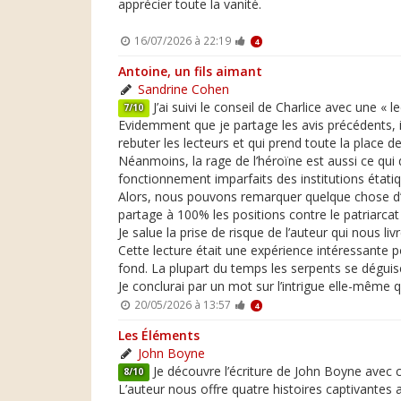
apprécier toute la vanité.
16/07/2026 à 22:19
4
Antoine, un fils aimant
Sandrine Cohen
J’ai suivi le conseil de Charlice avec une « l
7/10
Evidemment que je partage les avis précédents, il
rebuter les lecteurs et qui prend toute la place de
Néanmoins, la rage de l’héroïne est aussi ce qui d
fonctionnement imparfaits des institutions étatiq
Alors, nous pouvons remarquer quelque chose d’as
partage à 100% les positions contre le patriarcat
Je salue la prise de risque de l’auteur qui nous l
Cette lecture était une expérience intéressante 
fond. La plupart du temps les serpents se déguisen
Je conclurai par un mot sur l’intrigue elle-même 
20/05/2026 à 13:57
4
Les Éléments
John Boyne
Je découvre l’écriture de John Boyne avec c
8/10
L’auteur nous offre quatre histoires captivantes