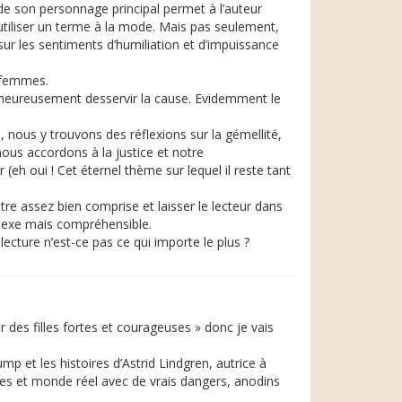
e de son personnage principal permet à l’auteur
 utiliser un terme à la mode. Mais pas seulement,
sur les sentiments d’humiliation et d’impuissance
t femmes.
alheureusement desservir la cause. Evidemment le
e, nous y trouvons des réflexions sur la gémellité,
 nous accordons à la justice et notre
 oui ! Cet éternel thème sur lequel il reste tant
re assez bien comprise et laisser le lecteur dans
plexe mais compréhensible.
lecture n’est-ce pas ce qui importe le plus ?
des filles fortes et courageuses » donc je vais
p et les histoires d’Astrid Lindgren, autrice à
es et monde réel avec de vrais dangers, anodins