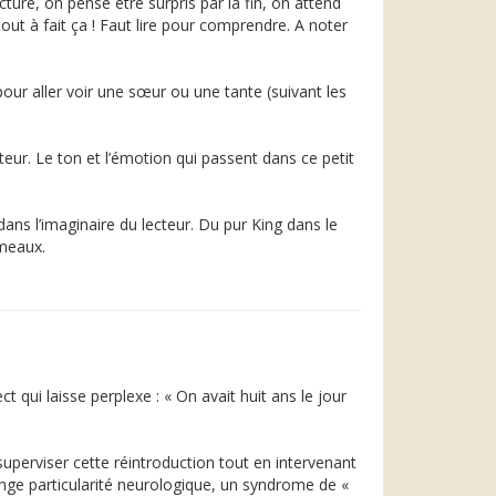
re, on pense être surpris par la fin, on attend
ut à fait ça ! Faut lire pour comprendre. A noter
our aller voir une sœur ou une tante (suivant les
eur. Le ton et l’émotion qui passent dans ce petit
ns l’imaginaire du lecteur. Du pur King dans le
umeaux.
qui laisse perplexe : « On avait huit ans le jour
superviser cette réintroduction tout en intervenant
ange particularité neurologique, un syndrome de «