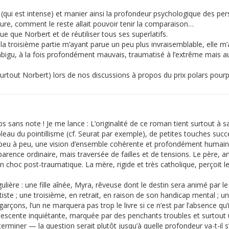
ns (qui est intense) et manier ainsi la profondeur psychologique des per
ure, comment le reste allait pouvoir tenir la comparaison…
ue que Norbert et de réutiliser tous ses superlatifs.
a troisième partie m’ayant parue un peu plus invraisemblable, elle m
bigu, à la fois profondément mauvais, traumatisé à l’extrême mais aus
surtout Norbert) lors de nos discussions à propos du prix polars pour
sans note ! Je me lance : L’originalité de ce roman tient surtout à sa
leau du pointillisme (cf. Seurat par exemple), de petites touches succe
 peu à peu, une vision d’ensemble cohérente et profondément humain
pparence ordinaire, mais traversée de failles et de tensions. Le père
hoc post-traumatique. La mère, rigide et très catholique, perçoit le
ière : une fille aînée, Myra, rêveuse dont le destin sera animé par le d
rtiste ; une troisième, en retrait, en raison de son handicap mental ; 
rçons, l’un ne marquera pas trop le livre si ce n’est par l’absence qu’il
 descente inquiétante, marquée par des penchants troubles et surtout
rminer — la question serait plutôt jusqu’à quelle profondeur va-t-il s