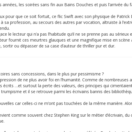
 années, les soirées sans fin aux Bains Douches et puis l’arrivée du f
ux pour que ce soit fortuit, ce flic Swift avec son physique de Patrick
sa profession, au secours des autres par vocation, altruiste à l’extrêm
tendu.
 le lecteur qui n’a pas l’habitude qu’il ne se prenne pas au sérieux 
teur fournit ces meurtres glauques et une magnifique mise en scène a
 sortir ou dépasser de sa case d’auteur de thriller pur et dur.
stoires sans concessions, dans le plus pur pessimisme ?
impression de ne plus avoir foi en l’humanité. Comme de nombreuses a
s écrits …et surtout la perte des valeurs, des principes qui cimentaient
 trumpisme et il se retrouve parmi les écrivains bannis des bibliothèq
uvelles car celles-ci ne m’ont pas touchées de la même manière. Alors
 revient comme souvent chez Stephen King sur le métier d’écrivain, du 
ue.