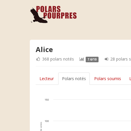
Alice
368 polars notés
28 polars 
7.6/10
Lecteur
Polars notés
Polars soumis
150
100