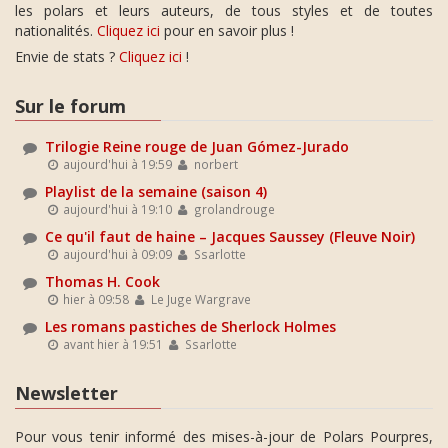
les polars et leurs auteurs, de tous styles et de toutes
nationalités.
Cliquez ici
pour en savoir plus !
Envie de stats ?
Cliquez ici
!
Sur le forum
Trilogie Reine rouge de Juan Gómez-Jurado
aujourd'hui à 19:59
norbert
Playlist de la semaine (saison 4)
aujourd'hui à 19:10
grolandrouge
Ce qu'il faut de haine – Jacques Saussey (Fleuve Noir)
aujourd'hui à 09:09
Ssarlotte
Thomas H. Cook
hier à 09:58
Le Juge Wargrave
Les romans pastiches de Sherlock Holmes
avant hier à 19:51
Ssarlotte
Newsletter
Pour vous tenir informé des mises-à-jour de Polars Pourpres,