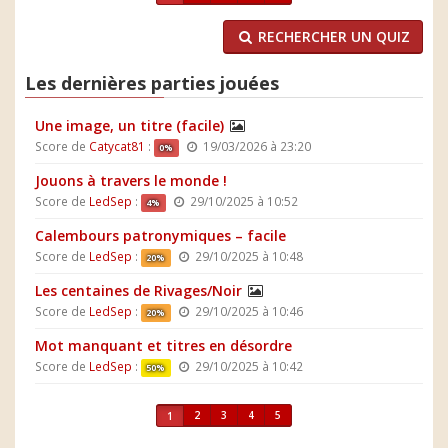
RECHERCHER UN QUIZ
Les dernières parties jouées
Une image, un titre (facile)
Score de
Catycat81
:
19/03/2026 à 23:20
0%
Jouons à travers le monde !
Score de
LedSep
:
29/10/2025 à 10:52
4%
Calembours patronymiques – facile
Score de
LedSep
:
29/10/2025 à 10:48
20%
Les centaines de Rivages/Noir
Score de
LedSep
:
29/10/2025 à 10:46
20%
Mot manquant et titres en désordre
Score de
LedSep
:
29/10/2025 à 10:42
50%
2
3
4
5
1