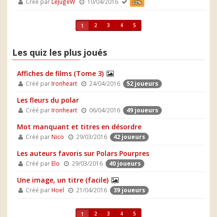
Créé par
LeJugeW
10/04/2016
22%
2
3
4
5
1
Les quiz les plus joués
Affiches de films (Tome 3)
Créé par
Ironheart
24/04/2016
52 joueurs
Les fleurs du polar
Créé par
Ironheart
06/04/2016
49 joueurs
Mot manquant et titres en désordre
Créé par
Nico
29/03/2016
42 joueurs
Les auteurs favoris sur Polars Pourpres
Créé par
Elo
29/03/2016
40 joueurs
Une image, un titre (facile)
Créé par
Hoel
21/04/2016
39 joueurs
2
3
4
5
1