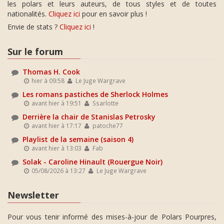
les polars et leurs auteurs, de tous styles et de toutes
nationalités.
Cliquez ici
pour en savoir plus !
Envie de stats ?
Cliquez ici
!
Sur le forum
Thomas H. Cook
hier à 09:58
Le Juge Wargrave
Les romans pastiches de Sherlock Holmes
avant hier à 19:51
Ssarlotte
Derrière la chair de Stanislas Petrosky
avant hier à 17:17
patoche77
Playlist de la semaine (saison 4)
avant hier à 13:03
Fab
Solak - Caroline Hinault (Rouergue Noir)
05/08/2026 à 13:27
Le Juge Wargrave
Newsletter
Pour vous tenir informé des mises-à-jour de Polars Pourpres,