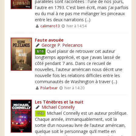
parallèles sont racontées : l'une de nos jours,
l'autre en 1793. C'est bien écrit, mais j'ai parfois
eu du mal à ne pas me mélanger les pinceaux
entre les deux narrations (...)
calimero13
hier à 14:54
Faute avouée
George P. Pelecanos
Quel plaisir de retrouver cet auteur
8/10
longtemps apprécié, et que j'avais laissé de
côté pendant 7 ans. Dans ce recueil de
nouvelles, l'auteur américain nous décrit une
nouvelle fois les relations difficiles entre les
communautés de Washington à traver (...)
Polarbear
hier à 14:20
Les Ténèbres et la nuit
Michael Connelly
Michael Connelly est un auteur prolifique.
7/10
Chaque année, immanquablement, voit la
sortie d’un nouveau livre de l’auteur américain,
quelque soit le personnage qu’il mette en