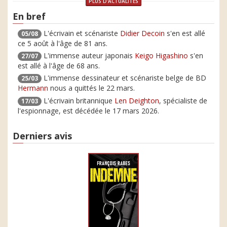
PLUS D'ACTUALITÉS
En bref
L'écrivain et scénariste
Didier Decoin
s'en est allé
05/08
ce 5 août à l'âge de 81 ans.
L'immense auteur japonais
Keigo Higashino
s'en
27/07
est allé à l'âge de 68 ans.
L'immense dessinateur et scénariste belge de BD
25/03
Hermann
nous a quittés le 22 mars.
L'écrivain britannique
Len Deighton
, spécialiste de
17/03
l'espionnage, est décédée le 17 mars 2026.
Derniers avis