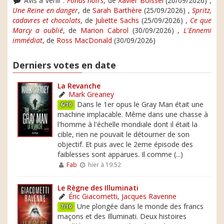
Avis à venir :
Fonds noirs
, de
Xavier Boissel
(20/09/2026) ,
Une Reine en danger
, de
Sarah Barthère
(25/09/2026) ,
Spritz,
cadavres et chocolats
, de
Juliette Sachs
(25/09/2026) ,
Ce que
Marcy a oublié
, de
Marion Cabrol
(30/09/2026) ,
L'Ennemi
immédiat
, de
Ross MacDonald
(30/09/2026)
Derniers votes en date
La Revanche
Mark Greaney
Dans le 1er opus le Gray Man était une
6/10
machine implacable. Même dans une chasse à
l'homme à l'échelle mondiale dont il était la
cible, rien ne pouvait le détourner de son
objectif. Et puis avec le 2eme épisode des
faiblesses sont apparues. Il comme (...)
Fab
hier à 19:52
Le Règne des Illuminati
Éric Giacometti
,
Jacques Ravenne
Une plongée dans le monde des francs
7/10
maçons et des Illuminati. Deux histoires