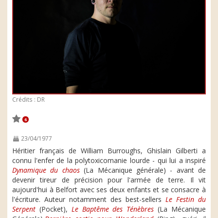
Crédits : DR
6
23/04/1977
Héritier français de William Burroughs, Ghislain Gilberti a
connu l'enfer de la polytoxicomanie lourde - qui lui a inspiré
Dynamique du chaos
(La Mécanique générale) - avant de
devenir tireur de précision pour l'armée de terre. Il vit
aujourd'hui à Belfort avec ses deux enfants et se consacre à
l'écriture. Auteur notamment des best-sellers
Le Festin du
Serpent
(Pocket),
Le Baptême des Ténèbres
(La Mécanique