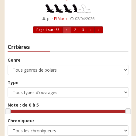
par
El Marco
02/04/2026
Page 1 sur 153
2
3
›
»
1
Critères
Genre
Type
Note :
de 0 à 5
Chroniqueur