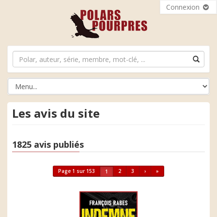
Connexion
Les avis du site
1825 avis publiés
Page 1 sur 153
2
3
›
»
1