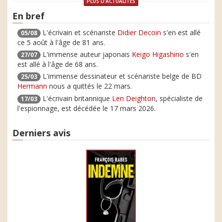
PLUS D'ACTUALITÉS
En bref
L'écrivain et scénariste
Didier Decoin
s'en est allé
05/08
ce 5 août à l'âge de 81 ans.
L'immense auteur japonais
Keigo Higashino
s'en
27/07
est allé à l'âge de 68 ans.
L'immense dessinateur et scénariste belge de BD
25/03
Hermann
nous a quittés le 22 mars.
L'écrivain britannique
Len Deighton
, spécialiste de
17/03
l'espionnage, est décédée le 17 mars 2026.
Derniers avis