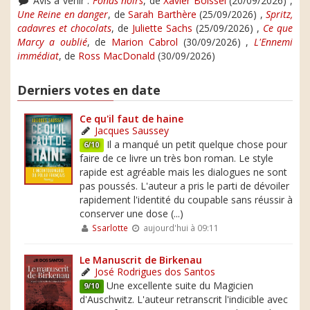
Avis à venir :
Fonds noirs
, de
Xavier Boissel
(20/09/2026) ,
Une Reine en danger
, de
Sarah Barthère
(25/09/2026) ,
Spritz,
cadavres et chocolats
, de
Juliette Sachs
(25/09/2026) ,
Ce que
Marcy a oublié
, de
Marion Cabrol
(30/09/2026) ,
L'Ennemi
immédiat
, de
Ross MacDonald
(30/09/2026)
Derniers votes en date
Ce qu'il faut de haine
Jacques Saussey
Il a manqué un petit quelque chose pour
6/10
faire de ce livre un très bon roman. Le style
rapide est agréable mais les dialogues ne sont
pas poussés. L'auteur a pris le parti de dévoiler
rapidement l'identité du coupable sans réussir à
conserver une dose (...)
Ssarlotte
aujourd'hui à 09:11
Le Manuscrit de Birkenau
José Rodrigues dos Santos
Une excellente suite du Magicien
9/10
d'Auschwitz. L'auteur retranscrit l'indicible avec