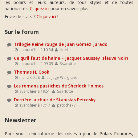
les polars et leurs auteurs, de tous styles et de toutes
nationalités.
Cliquez ici
pour en savoir plus !
Envie de stats ?
Cliquez ici
!
Sur le forum
Trilogie Reine rouge de Juan Gómez-Jurado
aujourd'hui à 10:34
Hoel
Ce qu'il faut de haine – Jacques Saussey (Fleuve Noir)
aujourd'hui à 09:09
Ssarlotte
Thomas H. Cook
hier à 09:58
Le Juge Wargrave
Les romans pastiches de Sherlock Holmes
avant hier à 19:51
Ssarlotte
Derrière la chair de Stanislas Petrosky
avant hier à 17:17
patoche77
Newsletter
Pour vous tenir informé des mises-à-jour de Polars Pourpres,