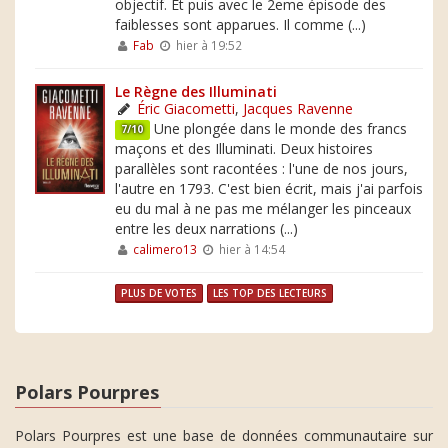
objectif. Et puis avec le 2eme épisode des
faiblesses sont apparues. Il comme (...)
Fab
hier à 19:52
Le Règne des Illuminati
Éric Giacometti
,
Jacques Ravenne
Une plongée dans le monde des francs
7/10
maçons et des Illuminati. Deux histoires
parallèles sont racontées : l'une de nos jours,
l'autre en 1793. C'est bien écrit, mais j'ai parfois
eu du mal à ne pas me mélanger les pinceaux
entre les deux narrations (...)
calimero13
hier à 14:54
PLUS DE VOTES
LES TOP DES LECTEURS
Polars Pourpres
Polars Pourpres est une base de données communautaire sur