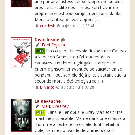
une parfaite justesse et se rapproche au plus
près de la réalité des camps. Son travail de
préparation est tout simplement formidable.
Merci à l'auteur d'avoir apport (...)
ericdesh
aujourd'hui à 08:41
Dead Inside
Toni Fejzula
Un coup de fil envoie l’inspectrice Caruso
8/10
à la prison Bennett où l’attendent deux
cadavres : un détenu gringalet a étripé un
énorme prisonnier avant de se suicider en se
pendant. Tout semble déjà plié, d’autant que la
seconde mort a été enregistrée (...)
El Marco
aujourd'hui à 07:28
La Revanche
Mark Greaney
Dans le 1er opus le Gray Man était une
6/10
machine implacable. Même dans une chasse à
l'homme à l'échelle mondiale dont il était la
cible, rien ne pouvait le détourner de son