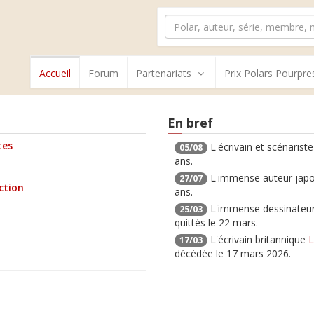
Accueil
Forum
Partenariats
Prix Polars Pourpre
En bref
tes
L'écrivain et scénarist
05/08
ans.
L'immense auteur jap
27/07
ection
ans.
L'immense dessinateur
25/03
quittés le 22 mars.
L'écrivain britannique
L
17/03
décédée le 17 mars 2026.