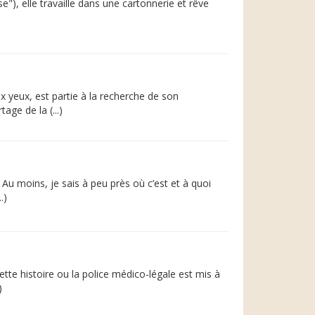
), elle travaille dans une cartonnerie et rêve
yeux, est partie à la recherche de son
age de la (...)
Au moins, je sais à peu près où c’est et à quoi
.)
te histoire ou la police médico-légale est mis à
)