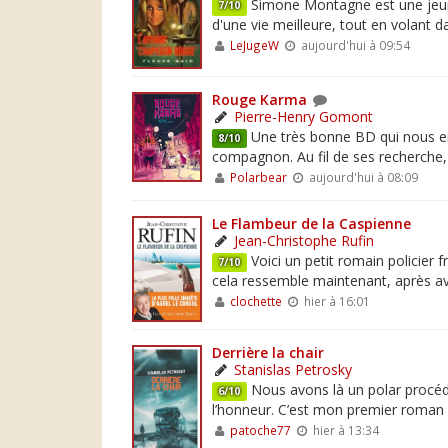
Simone Montagne est une jeune 
7/10
d'une vie meilleure, tout en volant d
LeJugeW
aujourd'hui à 09:54
Rouge Karma
Pierre-Henry Gomont
Une très bonne BD qui nous em
8/10
compagnon. Au fil de ses recherche, l
Polarbear
aujourd'hui à 08:09
Le Flambeur de la Caspienne
Jean-Christophe Rufin
Voici un petit romain policier 
7/10
cela ressemble maintenant, après avo
clochette
hier à 16:01
Derrière la chair
Stanislas Petrosky
Nous avons là un polar procédu
6/10
l’honneur. C’est mon premier roman de
patoche77
hier à 13:34