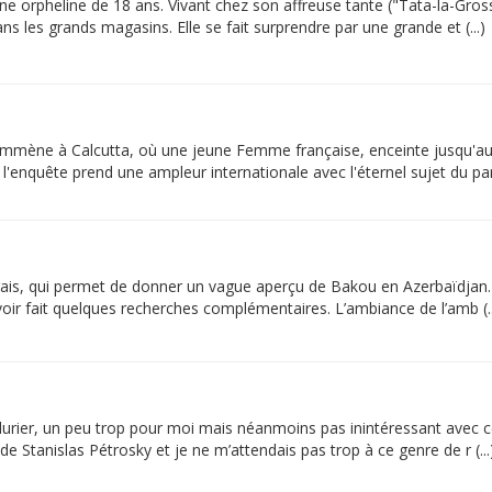
orpheline de 18 ans. Vivant chez son affreuse tante ("Tata-la-Grosse"
ans les grands magasins. Elle se fait surprendre par une grande et (...)
mène à Calcutta, où une jeune Femme française, enceinte jusqu'aux 
'enquête prend une ampleur internationale avec l'éternel sujet du part
frais, qui permet de donner un vague aperçu de Bakou en Azerbaïdjan. 
ir fait quelques recherches complémentaires. L’ambiance de l’amb (..
rier, un peu trop pour moi mais néanmoins pas inintéressant avec cet
 Stanislas Pétrosky et je ne m’attendais pas trop à ce genre de r (...