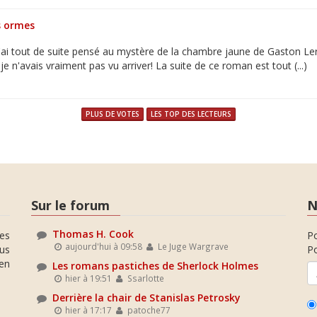
s ormes
 j'ai tout de suite pensé au mystère de la chambre jaune de Gaston Le
je n'avais vraiment pas vu arriver! La suite de ce roman est tout (...)
PLUS DE VOTES
LES TOP DES LECTEURS
Sur le forum
N
Thomas H. Cook
es
P
aujourd'hui à 09:58
Le Juge Wargrave
ous
Po
en
Les romans pastiches de Sherlock Holmes
hier à 19:51
Ssarlotte
Derrière la chair de Stanislas Petrosky
hier à 17:17
patoche77