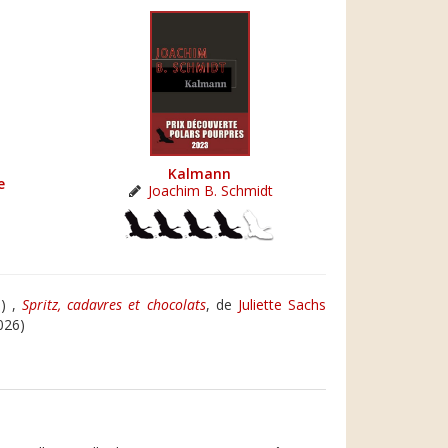
Kalmann
e
Joachim B. Schmidt
) ,
Spritz, cadavres et chocolats
, de
Juliette Sachs
026)