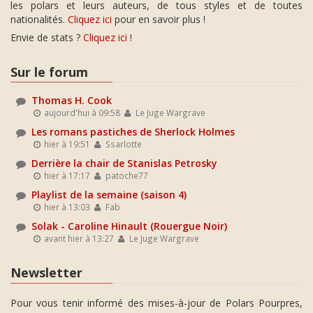
les polars et leurs auteurs, de tous styles et de toutes
nationalités.
Cliquez ici
pour en savoir plus !
Envie de stats ?
Cliquez ici
!
Sur le forum
Thomas H. Cook
aujourd'hui à 09:58
Le Juge Wargrave
Les romans pastiches de Sherlock Holmes
hier à 19:51
Ssarlotte
Derrière la chair de Stanislas Petrosky
hier à 17:17
patoche77
Playlist de la semaine (saison 4)
hier à 13:03
Fab
Solak - Caroline Hinault (Rouergue Noir)
avant hier à 13:27
Le Juge Wargrave
Newsletter
Pour vous tenir informé des mises-à-jour de Polars Pourpres,