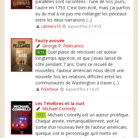
parallèles sont racontées : l'une de nos jours,
l'autre en 1793. C'est bien écrit, mais j'ai parfois
eu du mal à ne pas me mélanger les pinceaux
entre les deux narrations (...)
calimero13
aujourd'hui à 14:54
Faute avouée
George P. Pelecanos
Quel plaisir de retrouver cet auteur
8/10
longtemps apprécié, et que j'avais laissé de
côté pendant 7 ans. Dans ce recueil de
nouvelles, l'auteur américain nous décrit une
nouvelle fois les relations difficiles entre les
communautés de Washington à traver (...)
Polarbear
aujourd'hui à 14:20
Les Ténèbres et la nuit
Michael Connelly
Michael Connelly est un auteur prolifique.
7/10
Chaque année, immanquablement, voit la
sortie d’un nouveau livre de l’auteur américain,
quelque soit le personnage qu’il mette en