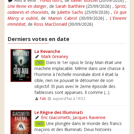
Avis à venir :
Fonds noirs
, de
Xavier Boissel
(20/09/2026) ,
Une Reine en danger
, de
Sarah Barthère
(25/09/2026) ,
Spritz,
cadavres et chocolats
, de
Juliette Sachs
(25/09/2026) ,
Ce que
Marcy a oublié
, de
Marion Cabrol
(30/09/2026) ,
L'Ennemi
immédiat
, de
Ross MacDonald
(30/09/2026)
Derniers votes en date
La Revanche
Mark Greaney
Dans le 1er opus le Gray Man était une
6/10
machine implacable. Même dans une chasse à
l'homme à l'échelle mondiale dont il était la
cible, rien ne pouvait le détourner de son
objectif. Et puis avec le 2eme épisode des
faiblesses sont apparues. Il comme (...)
Fab
aujourd'hui à 19:52
Le Règne des Illuminati
Éric Giacometti
,
Jacques Ravenne
Une plongée dans le monde des francs
7/10
maçons et des Illuminati. Deux histoires