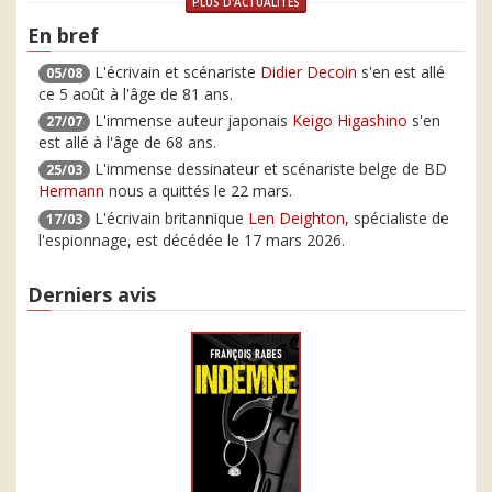
PLUS D'ACTUALITÉS
En bref
L'écrivain et scénariste
Didier Decoin
s'en est allé
05/08
ce 5 août à l'âge de 81 ans.
L'immense auteur japonais
Keigo Higashino
s'en
27/07
est allé à l'âge de 68 ans.
L'immense dessinateur et scénariste belge de BD
25/03
Hermann
nous a quittés le 22 mars.
L'écrivain britannique
Len Deighton
, spécialiste de
17/03
l'espionnage, est décédée le 17 mars 2026.
Derniers avis