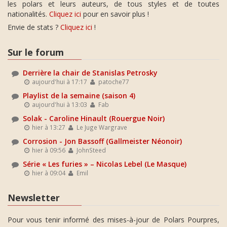
les polars et leurs auteurs, de tous styles et de toutes
nationalités.
Cliquez ici
pour en savoir plus !
Envie de stats ?
Cliquez ici
!
Sur le forum
Derrière la chair de Stanislas Petrosky
aujourd'hui à 17:17
patoche77
Playlist de la semaine (saison 4)
aujourd'hui à 13:03
Fab
Solak - Caroline Hinault (Rouergue Noir)
hier à 13:27
Le Juge Wargrave
Corrosion - Jon Bassoff (Gallmeister Néonoir)
hier à 09:56
JohnSteed
Série « Les furies » – Nicolas Lebel (Le Masque)
hier à 09:04
Emil
Newsletter
Pour vous tenir informé des mises-à-jour de Polars Pourpres,