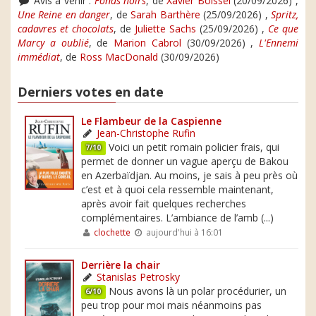
Avis à venir :
Fonds noirs
, de
Xavier Boissel
(20/09/2026) ,
Une Reine en danger
, de
Sarah Barthère
(25/09/2026) ,
Spritz,
cadavres et chocolats
, de
Juliette Sachs
(25/09/2026) ,
Ce que
Marcy a oublié
, de
Marion Cabrol
(30/09/2026) ,
L'Ennemi
immédiat
, de
Ross MacDonald
(30/09/2026)
Derniers votes en date
Le Flambeur de la Caspienne
Jean-Christophe Rufin
Voici un petit romain policier frais, qui
7/10
permet de donner un vague aperçu de Bakou
en Azerbaïdjan. Au moins, je sais à peu près où
c’est et à quoi cela ressemble maintenant,
après avoir fait quelques recherches
complémentaires. L’ambiance de l’amb (...)
clochette
aujourd'hui à 16:01
Derrière la chair
Stanislas Petrosky
Nous avons là un polar procédurier, un
6/10
peu trop pour moi mais néanmoins pas