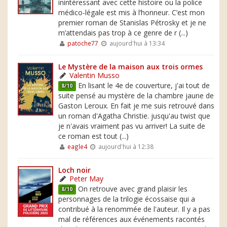
inintéressant avec cette histoire ou la police
médico-légale est mis à l’honneur. C’est mon
premier roman de Stanislas Pétrosky et je ne
m’attendais pas trop à ce genre de r (...)
patoche77
aujourd'hui à 13:34
Le Mystère de la maison aux trois ormes
Valentin Musso
En lisant le 4e de couverture, j'ai tout de
8/10
suite pensé au mystère de la chambre jaune de
Gaston Leroux. En fait je me suis retrouvé dans
un roman d'Agatha Christie. jusqu'au twist que
je n'avais vraiment pas vu arriver! La suite de
ce roman est tout (...)
eagle4
aujourd'hui à 12:38
Loch noir
Peter May
On retrouve avec grand plaisir les
8/10
personnages de la trilogie écossaise qui a
contribué à la renommée de l'auteur. Il y a pas
mal de références aux événements racontés