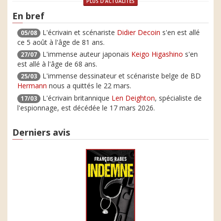
PLUS D'ACTUALITÉS
En bref
L'écrivain et scénariste
Didier Decoin
s'en est allé
05/08
ce 5 août à l'âge de 81 ans.
L'immense auteur japonais
Keigo Higashino
s'en
27/07
est allé à l'âge de 68 ans.
L'immense dessinateur et scénariste belge de BD
25/03
Hermann
nous a quittés le 22 mars.
L'écrivain britannique
Len Deighton
, spécialiste de
17/03
l'espionnage, est décédée le 17 mars 2026.
Derniers avis