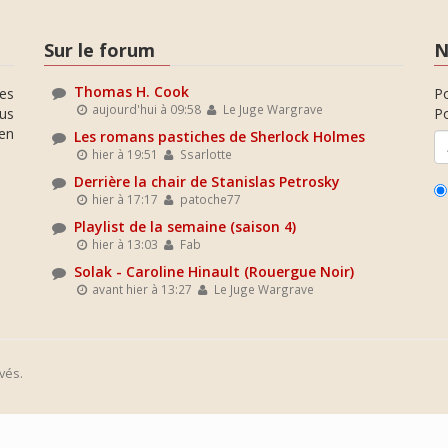
Sur le forum
N
Thomas H. Cook
es
P
aujourd'hui à 09:58
Le Juge Wargrave
ous
Po
en
Les romans pastiches de Sherlock Holmes
hier à 19:51
Ssarlotte
Derrière la chair de Stanislas Petrosky
hier à 17:17
patoche77
Playlist de la semaine (saison 4)
hier à 13:03
Fab
Solak - Caroline Hinault (Rouergue Noir)
avant hier à 13:27
Le Juge Wargrave
vés.