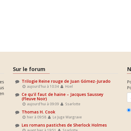
Sur le forum
N
Trilogie Reine rouge de Juan Gómez-Jurado
es
P
aujourd'hui à 10:34
Hoel
ous
Po
en
Ce qu'il faut de haine – Jacques Saussey
(Fleuve Noir)
aujourd'hui à 09:09
Ssarlotte
Thomas H. Cook
hier à 09:58
Le Juge Wargrave
Les romans pastiches de Sherlock Holmes
avant hier à 19:51
Ssarlotte