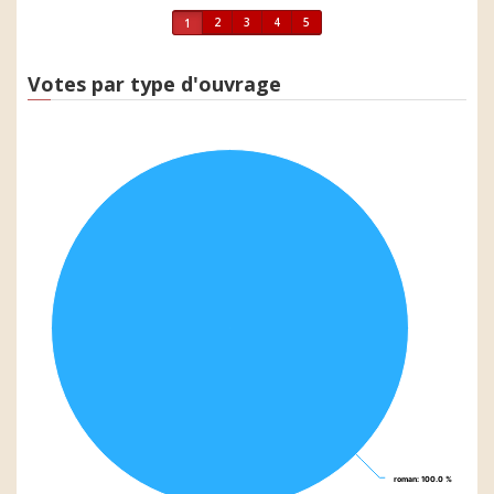
2
3
4
5
1
Votes par type d'ouvrage
roman
roman
: 100.0 %
: 100.0 %