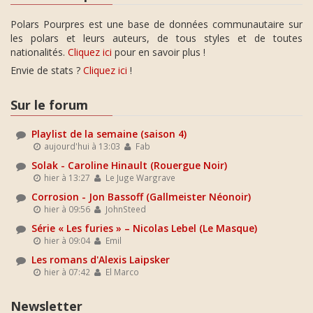
Polars Pourpres est une base de données communautaire sur
les polars et leurs auteurs, de tous styles et de toutes
nationalités.
Cliquez ici
pour en savoir plus !
Envie de stats ?
Cliquez ici
!
Sur le forum
Playlist de la semaine (saison 4)
aujourd'hui à 13:03
Fab
Solak - Caroline Hinault (Rouergue Noir)
hier à 13:27
Le Juge Wargrave
Corrosion - Jon Bassoff (Gallmeister Néonoir)
hier à 09:56
JohnSteed
Série « Les furies » – Nicolas Lebel (Le Masque)
hier à 09:04
Emil
Les romans d'Alexis Laipsker
hier à 07:42
El Marco
Newsletter