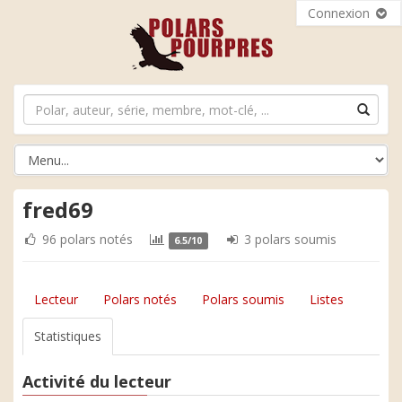
Connexion
fred69
96 polars notés
3 polars soumis
6.5/10
Lecteur
Polars notés
Polars soumis
Listes
Statistiques
Activité du lecteur