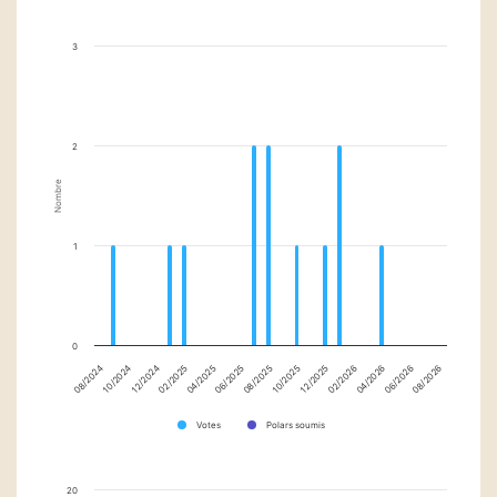
3
2
Nombre
1
0
12/2025
12/2024
02/2026
02/2025
04/2026
04/2025
06/2026
06/2025
08/2026
08/2025
08/2024
10/2025
10/2024
Votes
Polars soumis
20