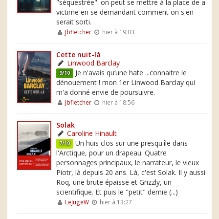
"séquestrée". on peut se mettre à la place de a
victime en se demandant comment on s'en
serait sorti.
Jbfletcher
hier à 19:03
Cette nuit-là
Linwood Barclay
Je n'avais qu’une hate ...connaitre le
9/10
dénouement ! mon 1er Linwood Barclay qui
m'a donné envie de poursuivre.
Jbfletcher
hier à 18:56
Solak
Caroline Hinault
Un huis clos sur une presqu'île dans
7/10
l'Arctique, pour un drapeau. Quatre
personnages principaux, le narrateur, le vieux
Piotr, là depuis 20 ans. Là, c'est Solak. Il y aussi
Roq, une brute épaisse et Grizzly, un
scientifique. Et puis le "petit" dernie (...)
LeJugeW
hier à 13:27