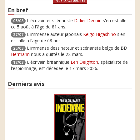
PLUS D'ACTUALITÉS
En bref
L'écrivain et scénariste
Didier Decoin
s'en est allé
05/08
ce 5 août à l'âge de 81 ans.
L'immense auteur japonais
Keigo Higashino
s'en
27/07
est allé à l'âge de 68 ans.
L'immense dessinateur et scénariste belge de BD
25/03
Hermann
nous a quittés le 22 mars.
L'écrivain britannique
Len Deighton
, spécialiste de
17/03
l'espionnage, est décédée le 17 mars 2026.
Derniers avis