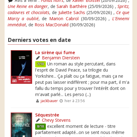
Avis à venir :
Fonds noirs
, de
Xavier Boissel
(20/09/2026) ,
Une Reine en danger
, de
Sarah Barthère
(25/09/2026) ,
Spritz,
cadavres et chocolats
, de
Juliette Sachs
(25/09/2026) ,
Ce que
Marcy a oublié
, de
Marion Cabrol
(30/09/2026) ,
L'Ennemi
immédiat
, de
Ross MacDonald
(30/09/2026)
Derniers votes en date
La sirène qui fume
Benjamin Dierstein
Un roman au style percutant, dans
7/10
l'esprit de David Peace, sa trilogie du
Yorkshire... Ça plaît ou ça fatigue, mais ça ne
peut pas laisser indifférent ; pour ma part, il m'a
fallu du temps pour y trouver l'intérêt dont on
m'avait parlé... Les perso (...)
jackbauer
hier à 23:56
Séquestrée
Chevy Stevens
excellent moment de lecture - titre
8/10
parfaitement adapté...on se sent nous même