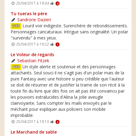
25/04/2017 à 19:34
4
Tu tueras le père
Sandrone Dazieri
Lourd voir indigeste. Surenchère de rebondissements.
5/10
Personnages caricaturaux. Intrigue sans originalité. Un polar
"survendu" à mes yeux.
25/04/2017 à 19:22
1
Le Voleur de regards
Sebastian Fitzek
Un style alerte et soutenue et des personnages
4/10
attachants. Seul souci il ne s'agit pas d'un polar mais de la
pure Fantasy avec une histoire si peu crédible que l'auteur
se doit de résumer et de justifier la trame de son récit à la
toute fin du livre que dès fois on ait pas été convaincu par
les pouvoirs extralucides d'Alina la jolie aveugle
clairvoyante. Sans compter les mails envoyés par le
méchant pour expliquer aux policiers son mobile
improbable.
25/04/2017 à 19:13
2
Le Marchand de sable