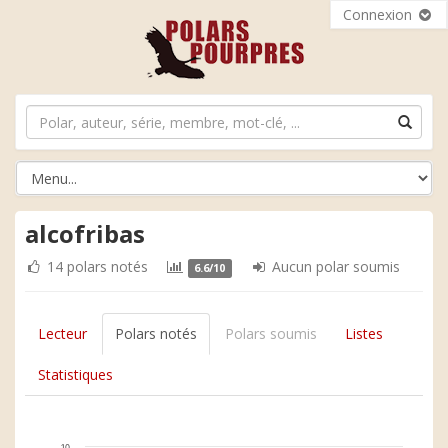
Connexion
alcofribas
14 polars notés
Aucun polar soumis
6.6/10
Lecteur
Polars notés
Polars soumis
Listes
Statistiques
10