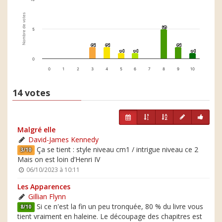
Nombre de votes
5
5
5
2
2
2
2
2
2
1
1
1
1
1
1
0
0
1
2
3
4
5
6
7
8
9
10
14 votes
Malgré elle
David-James Kennedy
Ça se tient : style niveau cm1 / intrigue niveau ce 2
3/10
Mais on est loin d’Henri IV
06/10/2023 à 10:11
Les Apparences
Gillian Flynn
Si ce n'est la fin un peu tronquée, 80 % du livre vous
8/10
tient vraiment en haleine. Le découpage des chapitres est