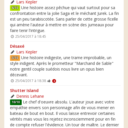
Lars Kepler
Une histoire assez pêchue qui vaut surtout pour sa
6/10
confrontation entre la jolie Saga et le méchant Jurek. La fin
est un peu tarabiscotée. Sans parler de cette grosse ficelle
qui amène l'auteur à mettre en scène des jumeaux pour
faire tenir l'intrigue.
25/04/2017 à 18:45
Désaxé
Lars Kepler
Une histoire indigeste, une trame improbable, un
3/10
style indigent. Après le prometteur "Marchand de Sable"
notre gentil couple suédois nous livre un opus bien
décevant.
25/04/2017 à 18:38
3
Shutter Island
Dennis Lehane
Le chef d'oeuvre absolu. L'auteur joue avec votre
10/10
empathie envers son personnage afin de vous mener en
bateau de bout en bout. Il vous laisse entrevoir certaines
vérités mais vous les rejetez inconsciemment pour en fin
de compte refuser l'évidence. Un tour de maître. Le dernier