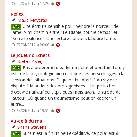
09/05/2017 à 17:29
5
Reflex
Maud Mayeras
Une écriture sensible pour peindre la noirceur de
8/10
l'âme. A mi chemin entre "Le Diable, tout le temps" et
"Seule le silence". Une lecture qui vous laboure l'âme.
27/04/2017 à 20:00
7
Le Joueur d'Echecs
Stefan Zweig
Pas à proprement parler un polar et pourtant tout y
9/10
est : de la psychologie bien campée des personnages à la
tension des situations. Et quand la sobriété du style le
dispute à la pudeur des protagonistes.... Un petit chef
d'oeuvre narratif écrit quelques mois avant le suicide de
l'auteur. Où quand un traumatisme peut en cacher un
autre......
27/04/2017 à 19:51
5
Au-delà du mal
Shane Stevens
Si ce n'est la fin un peu expéditive, ce polar est du
9/10