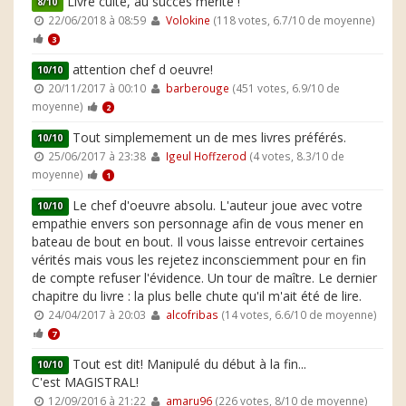
Livre culte, au succès mérité !
8/10
22/06/2018 à 08:59
Volokine
(118 votes, 6.7/10 de moyenne)
3
attention chef d oeuvre!
10/10
20/11/2017 à 00:10
barberouge
(451 votes, 6.9/10 de
moyenne)
2
Tout simplemement un de mes livres préférés.
10/10
25/06/2017 à 23:38
Igeul Hoffzerod
(4 votes, 8.3/10 de
moyenne)
1
Le chef d'oeuvre absolu. L'auteur joue avec votre
10/10
empathie envers son personnage afin de vous mener en
bateau de bout en bout. Il vous laisse entrevoir certaines
vérités mais vous les rejetez inconsciemment pour en fin
de compte refuser l'évidence. Un tour de maître. Le dernier
chapitre du livre : la plus belle chute qu'il m'ait été de lire.
24/04/2017 à 20:03
alcofribas
(14 votes, 6.6/10 de moyenne)
7
Tout est dit! Manipulé du début à la fin...
10/10
C'est MAGISTRAL!
12/09/2016 à 21:22
amaru96
(226 votes, 8/10 de moyenne)