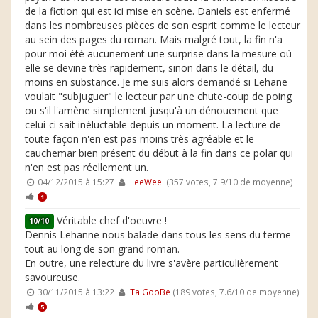
de la fiction qui est ici mise en scène. Daniels est enfermé
dans les nombreuses pièces de son esprit comme le lecteur
au sein des pages du roman. Mais malgré tout, la fin n'a
pour moi été aucunement une surprise dans la mesure où
elle se devine très rapidement, sinon dans le détail, du
moins en substance. Je me suis alors demandé si Lehane
voulait "subjuguer" le lecteur par une chute-coup de poing
ou s'il l'amène simplement jusqu'à un dénouement que
celui-ci sait inéluctable depuis un moment. La lecture de
toute façon n'en est pas moins très agréable et le
cauchemar bien présent du début à la fin dans ce polar qui
n'en est pas réellement un.
04/12/2015 à 15:27
LeeWeel
(357 votes, 7.9/10 de moyenne)
1
Véritable chef d'oeuvre !
10/10
Dennis Lehanne nous balade dans tous les sens du terme
tout au long de son grand roman.
En outre, une relecture du livre s'avère particulièrement
savoureuse.
30/11/2015 à 13:22
TaiGooBe
(189 votes, 7.6/10 de moyenne)
5