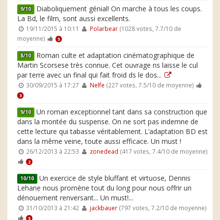
Diaboliquement génial! On marche à tous les coups.
9/10
La Bd, le film, sont aussi excellents.
19/11/2015 à 10:11
Polarbear
(1028 votes, 7.7/10 de
moyenne)
5
Roman culte et adaptation cinématographique de
8/10
Martin Scorsese très connue. Cet ouvrage ns laisse le cul
par terre avec un final qui fait froid ds le dos...
30/09/2015 à 17:27
Nelfe
(227 votes, 7.5/10 de moyenne)
3
Un roman exceptionnel tant dans sa construction que
9/10
dans la montée du suspense. On ne sort pas indemne de
cette lecture qui tabasse véritablement. L’adaptation BD est
dans la même veine, toute aussi efficace. Un must !
26/12/2013 à 22:53
zonedead
(417 votes, 7.4/10 de moyenne)
2
Un exercice de style bluffant et virtuose, Dennis
10/10
Lehane nous promène tout du long pour nous offrir un
dénouement renversant... Un must!...
31/10/2013 à 21:42
jackbauer
(797 votes, 7.2/10 de moyenne)
5