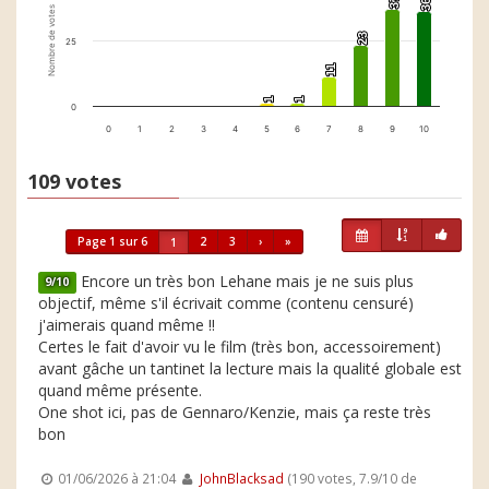
37
37
36
36
Nombre de votes
23
23
25
11
11
1
1
1
1
0
0
1
2
3
4
5
6
7
8
9
10
109 votes
Page 1 sur 6
2
3
›
»
1
Encore un très bon Lehane mais je ne suis plus
9/10
objectif, même s'il écrivait comme (contenu censuré)
j'aimerais quand même !!
Certes le fait d'avoir vu le film (très bon, accessoirement)
avant gâche un tantinet la lecture mais la qualité globale est
quand même présente.
One shot ici, pas de Gennaro/Kenzie, mais ça reste très
bon
01/06/2026 à 21:04
JohnBlacksad
(190 votes, 7.9/10 de