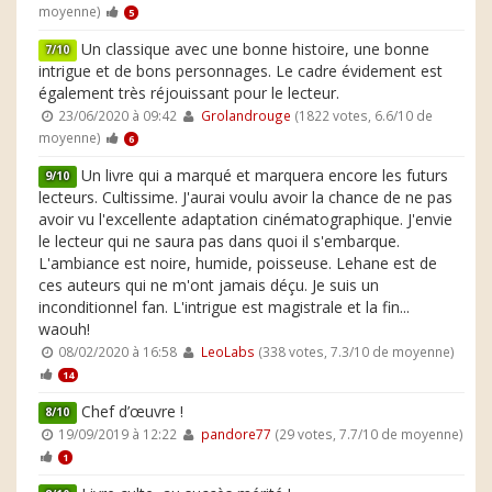
moyenne)
5
Un classique avec une bonne histoire, une bonne
7/10
intrigue et de bons personnages. Le cadre évidement est
également très réjouissant pour le lecteur.
23/06/2020 à 09:42
Grolandrouge
(1822 votes, 6.6/10 de
moyenne)
6
Un livre qui a marqué et marquera encore les futurs
9/10
lecteurs. Cultissime. J'aurai voulu avoir la chance de ne pas
avoir vu l'excellente adaptation cinématographique. J'envie
le lecteur qui ne saura pas dans quoi il s'embarque.
L'ambiance est noire, humide, poisseuse. Lehane est de
ces auteurs qui ne m'ont jamais déçu. Je suis un
inconditionnel fan. L'intrigue est magistrale et la fin...
waouh!
08/02/2020 à 16:58
LeoLabs
(338 votes, 7.3/10 de moyenne)
14
Chef d’œuvre !
8/10
19/09/2019 à 12:22
pandore77
(29 votes, 7.7/10 de moyenne)
1