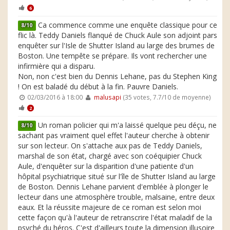
6
Ca commence comme une enquête classique pour ce
8/10
flic là. Teddy Daniels flanqué de Chuck Aule son adjoint pars
enquêter sur l'Isle de Shutter Island au large des brumes de
Boston. Une tempête se prépare. Ils vont rechercher une
infirmière qui a disparu.
Non, non c'est bien du Dennis Lehane, pas du Stephen King
! On est baladé du début à la fin. Pauvre Daniels.
02/03/2016 à 18:00
malusapi
(35 votes, 7.7/10 de moyenne)
2
Un roman policier qui m'a laissé quelque peu déçu, ne
8/10
sachant pas vraiment quel effet l'auteur cherche à obtenir
sur son lecteur. On s'attache aux pas de Teddy Daniels,
marshal de son état, chargé avec son coéquipier Chuck
Aule, d'enquêter sur la disparition d'une patiente d'un
hôpital psychiatrique situé sur l'île de Shutter Island au large
de Boston. Dennis Lehane parvient d'emblée à plonger le
lecteur dans une atmosphère trouble, malsaine, entre deux
eaux. Et la réussite majeure de ce roman est selon moi
cette façon qu'à l'auteur de retranscrire l'état maladif de la
psyché du héros. C'est d'ailleurs toute la dimension illusoire