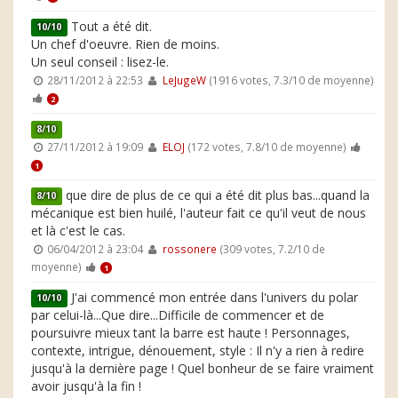
Tout a été dit.
10/10
Un chef d'oeuvre. Rien de moins.
Un seul conseil : lisez-le.
28/11/2012 à 22:53
LeJugeW
(1916 votes, 7.3/10 de moyenne)
2
8/10
27/11/2012 à 19:09
ELOJ
(172 votes, 7.8/10 de moyenne)
1
que dire de plus de ce qui a été dit plus bas...quand la
8/10
mécanique est bien huilé, l'auteur fait ce qu'il veut de nous
et là c'est le cas.
06/04/2012 à 23:04
rossonere
(309 votes, 7.2/10 de
moyenne)
1
J'ai commencé mon entrée dans l'univers du polar
10/10
par celui-là...Que dire...Difficile de commencer et de
poursuivre mieux tant la barre est haute ! Personnages,
contexte, intrigue, dénouement, style : Il n'y a rien à redire
jusqu'à la dernière page ! Quel bonheur de se faire vraiment
avoir jusqu'à la fin !