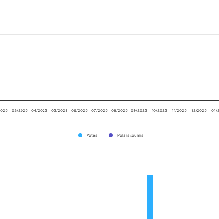
2025
03/2025
04/2025
05/2025
06/2025
07/2025
08/2025
09/2025
10/2025
11/2025
12/2025
01/
Votes
Polars soumis