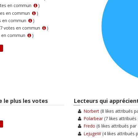
votes en commun
)
otes en commun
)
es en commun
)
r 7 votes en commun
)
es en commun
)
 le plus les votes
Lecteurs qui apprécient
Norbert
(8 likes attribués p
Polarbear
(7 likes attribués
Fredo
(6 likes attribués par
LeJugeW
(4 likes attribués 