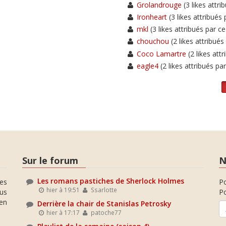
Grolandrouge
(3 likes attri
Ironheart
(3 likes attribués 
mkl
(3 likes attribués par ce
chouchou
(2 likes attribués
Coco Lamartre
(2 likes attr
eagle4
(2 likes attribués par
Sur le forum
N
Les romans pastiches de Sherlock Holmes
es
P
hier à 19:51
Ssarlotte
ous
Po
en
Derrière la chair de Stanislas Petrosky
hier à 17:17
patoche77