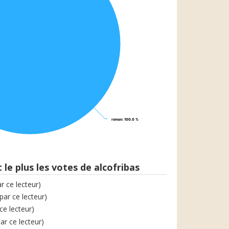
roman
roman
: 100.0 %
: 100.0 %
 le plus les votes de alcofribas
ar ce lecteur)
 par ce lecteur)
 ce lecteur)
par ce lecteur)