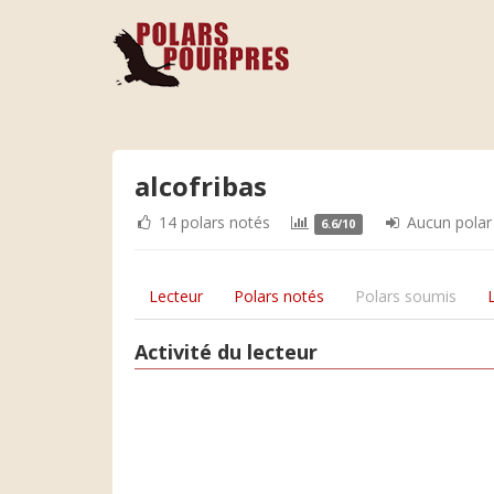
alcofribas
14 polars notés
Aucun polar
6.6/10
Lecteur
Polars notés
Polars soumis
Activité du lecteur