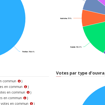
Autriche
Autriche
: 7.1 %
: 7.1 %
Suède
Suède
: 14.3 %
: 14.3 %
Thriller
Thriller
: 78.6 %
: 78.6 %
Votes par type d'ouvr
 en commun
)
otes en commun
)
votes en commun
)
tes en commun
)
7 votes en commun
)