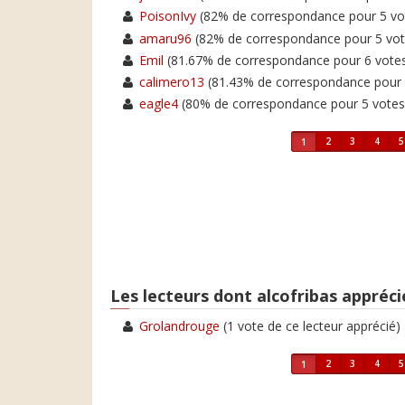
PoisonIvy
(82% de correspondance pour 5 
amaru96
(82% de correspondance pour 5 v
Emil
(81.67% de correspondance pour 6 vot
calimero13
(81.43% de correspondance pou
eagle4
(80% de correspondance pour 5 vot
2
3
4
5
1
Les lecteurs dont alcofribas apprécie
Grolandrouge
(1 vote de ce lecteur apprécié)
2
3
4
5
1