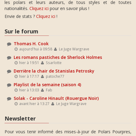
les polars et leurs auteurs, de tous styles et de toutes
nationalités.
Cliquez ici
pour en savoir plus !
Envie de stats ?
Cliquez ici
!
Sur le forum
Thomas H. Cook
aujourd'hui à 09:58
Le Juge Wargrave
Les romans pastiches de Sherlock Holmes
hier à 19:51
Ssarlotte
Derrière la chair de Stanislas Petrosky
hier à 17:17
patoche77
Playlist de la semaine (saison 4)
hier à 13:03
Fab
Solak - Caroline Hinault (Rouergue Noir)
avant hier à 13:27
Le Juge Wargrave
Newsletter
Pour vous tenir informé des mises-à-jour de Polars Pourpres,