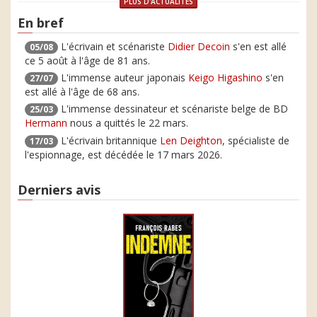
PLUS D'ACTUALITÉS
En bref
L'écrivain et scénariste
Didier Decoin
s'en est allé
05/08
ce 5 août à l'âge de 81 ans.
L'immense auteur japonais
Keigo Higashino
s'en
27/07
est allé à l'âge de 68 ans.
L'immense dessinateur et scénariste belge de BD
25/03
Hermann
nous a quittés le 22 mars.
L'écrivain britannique
Len Deighton
, spécialiste de
17/03
l'espionnage, est décédée le 17 mars 2026.
Derniers avis