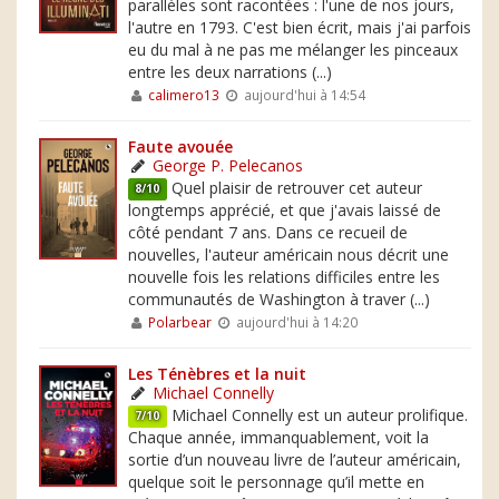
parallèles sont racontées : l'une de nos jours,
l'autre en 1793. C'est bien écrit, mais j'ai parfois
eu du mal à ne pas me mélanger les pinceaux
entre les deux narrations (...)
calimero13
aujourd'hui à 14:54
Faute avouée
George P. Pelecanos
Quel plaisir de retrouver cet auteur
8/10
longtemps apprécié, et que j'avais laissé de
côté pendant 7 ans. Dans ce recueil de
nouvelles, l'auteur américain nous décrit une
nouvelle fois les relations difficiles entre les
communautés de Washington à traver (...)
Polarbear
aujourd'hui à 14:20
Les Ténèbres et la nuit
Michael Connelly
Michael Connelly est un auteur prolifique.
7/10
Chaque année, immanquablement, voit la
sortie d’un nouveau livre de l’auteur américain,
quelque soit le personnage qu’il mette en