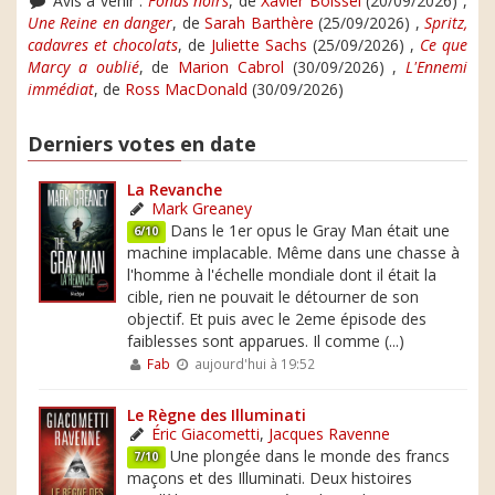
Avis à venir :
Fonds noirs
, de
Xavier Boissel
(20/09/2026) ,
Une Reine en danger
, de
Sarah Barthère
(25/09/2026) ,
Spritz,
cadavres et chocolats
, de
Juliette Sachs
(25/09/2026) ,
Ce que
Marcy a oublié
, de
Marion Cabrol
(30/09/2026) ,
L'Ennemi
immédiat
, de
Ross MacDonald
(30/09/2026)
Derniers votes en date
La Revanche
Mark Greaney
Dans le 1er opus le Gray Man était une
6/10
machine implacable. Même dans une chasse à
l'homme à l'échelle mondiale dont il était la
cible, rien ne pouvait le détourner de son
objectif. Et puis avec le 2eme épisode des
faiblesses sont apparues. Il comme (...)
Fab
aujourd'hui à 19:52
Le Règne des Illuminati
Éric Giacometti
,
Jacques Ravenne
Une plongée dans le monde des francs
7/10
maçons et des Illuminati. Deux histoires