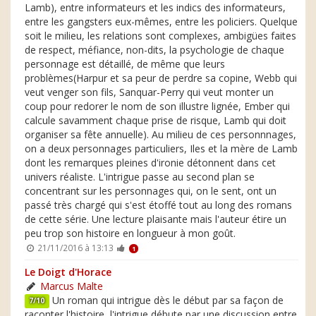
Lamb), entre informateurs et les indics des informateurs,
entre les gangsters eux-mêmes, entre les policiers. Quelque
soit le milieu, les relations sont complexes, ambigües faites
de respect, méfiance, non-dits, la psychologie de chaque
personnage est détaillé, de même que leurs
problèmes(Harpur et sa peur de perdre sa copine, Webb qui
veut venger son fils, Sanquar-Perry qui veut monter un
coup pour redorer le nom de son illustre lignée, Ember qui
calcule savamment chaque prise de risque, Lamb qui doit
organiser sa fête annuelle). Au milieu de ces personnnages,
on a deux personnages particuliers, Iles et la mère de Lamb
dont les remarques pleines d'ironie détonnent dans cet
univers réaliste. L'intrigue passe au second plan se
concentrant sur les personnages qui, on le sent, ont un
passé très chargé qui s'est étoffé tout au long des romans
de cette série. Une lecture plaisante mais l'auteur étire un
peu trop son histoire en longueur à mon goût.
21/11/2016 à 13:13
1
Le Doigt d'Horace
Marcus Malte
Un roman qui intrigue dès le début par sa façon de
7/10
raconter l'histoire, l'intrigue débute par une discussion entre