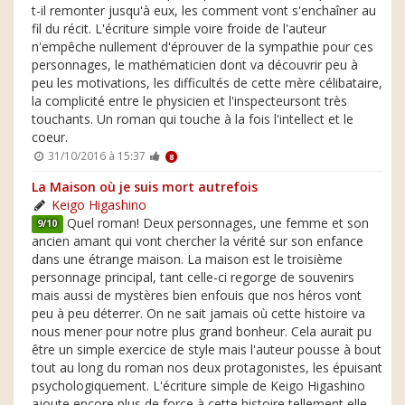
t-il remonter jusqu'à eux, les comment vont s'enchaîner au
fil du récit. L'écriture simple voire froide de l'auteur
n'empêche nullement d'éprouver de la sympathie pour ces
personnages, le mathématicien dont va découvrir peu à
peu les motivations, les difficultés de cette mère célibataire,
la complicité entre le physicien et l'inspecteursont très
touchants. Un roman qui touche à la fois l'intellect et le
coeur.
31/10/2016 à 15:37
8
La Maison où je suis mort autrefois
Keigo Higashino
Quel roman! Deux personnages, une femme et son
9/10
ancien amant qui vont chercher la vérité sur son enfance
dans une étrange maison. La maison est le troisième
personnage principal, tant celle-ci regorge de souvenirs
mais aussi de mystères bien enfouis que nos héros vont
peu à peu déterrer. On ne sait jamais où cette histoire va
nous mener pour notre plus grand bonheur. Cela aurait pu
être un simple exercice de style mais l'auteur pousse à bout
tout au long du roman nos deux protagonistes, les épuisant
psychologiquement. L'écriture simple de Keigo Higashino
ajoute encore plus de force à cette histoire tellement elle