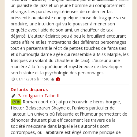
un pianiste de jazz et un jeune homme au comportement
étrange. Les paroles mystérieuses de ce dernier fait
préssentir au pianiste que quelque chose de tragique va se
produire, une intuition qui va le pousser à mener son
enquête avec l'aide de son ami, un chauffeur de taxi
déjanté. L'auteur éclaircit peu à peu le brouillard entourant
cette affaire et les motivations des différents personnages
tout en parsemant le récit de petites touches de fantaisies
et d'humour(la dame agée qui ressemble à Miss Marple, les
frasques au volant du chauffeur de taxi). L'auteur a une
manière à la fois poétique et mystérieuse de développer
son histoire et la psychologie des personnages.
01/11/2016 à 11:40
2
Défunts disparus
Paco Ignacio Taibo II
Roman court où j'ai pu découvrir le héros borgne,
6/10
Hector Belascoaran Shayne et l'univers particulier de
l'auteur. Un univers où l'absurde et l'humour permettent de
dénoncer d'autant plus efficacement les travers de la
société mexicaine dans laquelle les autorités sont
corrompues, où l'arbitraire est érigé comme principe de