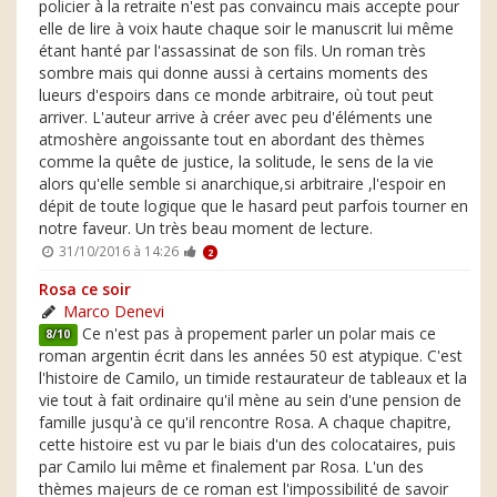
policier à la retraite n'est pas convaincu mais accepte pour
elle de lire à voix haute chaque soir le manuscrit lui même
étant hanté par l'assassinat de son fils. Un roman très
sombre mais qui donne aussi à certains moments des
lueurs d'espoirs dans ce monde arbitraire, où tout peut
arriver. L'auteur arrive à créer avec peu d'éléments une
atmoshère angoissante tout en abordant des thèmes
comme la quête de justice, la solitude, le sens de la vie
alors qu'elle semble si anarchique,si arbitraire ,l'espoir en
dépit de toute logique que le hasard peut parfois tourner en
notre faveur. Un très beau moment de lecture.
31/10/2016 à 14:26
2
Rosa ce soir
Marco Denevi
Ce n'est pas à propement parler un polar mais ce
8/10
roman argentin écrit dans les années 50 est atypique. C'est
l'histoire de Camilo, un timide restaurateur de tableaux et la
vie tout à fait ordinaire qu'il mène au sein d'une pension de
famille jusqu'à ce qu'il rencontre Rosa. A chaque chapitre,
cette histoire est vu par le biais d'un des colocataires, puis
par Camilo lui même et finalement par Rosa. L'un des
thèmes majeurs de ce roman est l'impossibilité de savoir