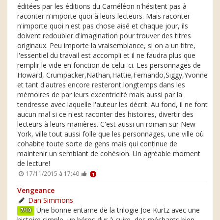
éditées par les éditions du Caméléon n'hésitent pas à
raconter n'importe quoi à leurs lecteurs. Mais raconter
n'importe quoi n'est pas chose aisé et chaque jour, ils
doivent redoubler d'imagination pour trouver des titres
originaux. Peu importe la vraisemblance, si on a un titre,
l'essentiel du travail est accompli et il ne faudra plus que
remplir le vide en fonction de celui-ci. Les personnages de
Howard, Crumpacker,Nathan,Hattie,Fernando,Siggy,Yvonne
et tant d'autres encore resteront longtemps dans les
mémoires de par leurs excentricité mais aussi par la
tendresse avec laquelle l'auteur les décrit. Au fond, il ne font
aucun mal si ce n'est raconter des histoires, divertir des
lecteurs à leurs manières. C'est aussi un roman sur New
York, ville tout aussi folle que les personnages, une ville où
cohabite toute sorte de gens mais qui continue de
maintenir un semblant de cohésion. Un agréable moment
de lecture!
17/11/2015 à 17:40
1
Vengeance
Dan Simmons
Une bonne entame de la trilogie Joe Kurtz avec une
7/10
histoire simple, un héros dur à cuire, des méchants bien