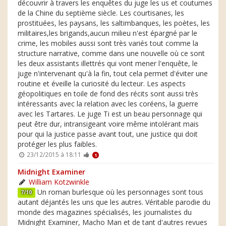
découvrir à travers les enquêtes du juge les us et coutumes
de la Chine du septième siècle. Les courtisanes, les
prostituées, les paysans, les saltimbanques, les poètes, les
militaires,les brigands,aucun milieu n'est épargné par le
crime, les mobiles aussi sont très variés tout comme la
structure narrative, comme dans une nouvelle où ce sont
les deux assistants illettrés qui vont mener l'enquête, le
juge n'intervenant qu'à la fin, tout cela permet d'éviter une
routine et éveille la curiosité du lecteur. Les aspects
géopolitiques en toile de fond des récits sont aussi très
intéressants avec la relation avec les coréens, la guerre
avec les Tartares. Le juge Ti est un beau personnage qui
peut être dur, intransigeant voire même intolérant mais
pour qui la justice passe avant tout, une justice qui doit
protéger les plus faibles.
23/12/2015 à 18:11
1
Midnight Examiner
William Kotzwinkle
Un roman burlesque où les personnages sont tous
7/10
autant déjantés les uns que les autres. Véritable parodie du
monde des magazines spécialisés, les journalistes du
Midnight Examiner, Macho Man et de tant d'autres revues