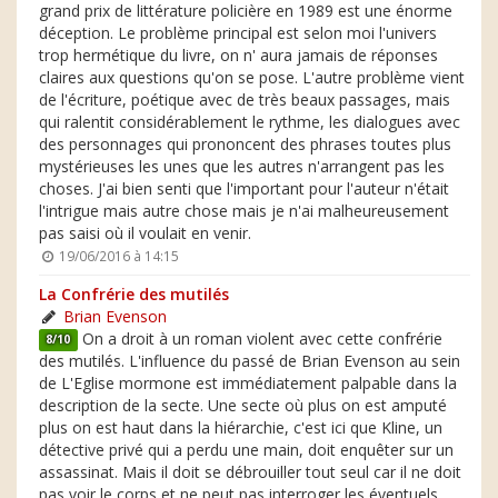
grand prix de littérature policière en 1989 est une énorme
déception. Le problème principal est selon moi l'univers
trop hermétique du livre, on n' aura jamais de réponses
claires aux questions qu'on se pose. L'autre problème vient
de l'écriture, poétique avec de très beaux passages, mais
qui ralentit considérablement le rythme, les dialogues avec
des personnages qui prononcent des phrases toutes plus
mystérieuses les unes que les autres n'arrangent pas les
choses. J'ai bien senti que l'important pour l'auteur n'était
l'intrigue mais autre chose mais je n'ai malheureusement
pas saisi où il voulait en venir.
19/06/2016 à 14:15
La Confrérie des mutilés
Brian Evenson
On a droit à un roman violent avec cette confrérie
8/10
des mutilés. L'influence du passé de Brian Evenson au sein
de L'Eglise mormone est immédiatement palpable dans la
description de la secte. Une secte où plus on est amputé
plus on est haut dans la hiérarchie, c'est ici que Kline, un
détective privé qui a perdu une main, doit enquêter sur un
assassinat. Mais il doit se débrouiller tout seul car il ne doit
pas voir le corps et ne peut pas interroger les éventuels