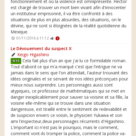
fonctionnement et où la violence est omniprésente. Hector
est chargé de trouver un mort bien vivant afin d'innocenter
un instituteur emprisonné, il va être confronté à des
situations de plus en plus absurdes, des situations, on le
dévine, qui ne sont si éloignées de la réalité quotidienne du
Mexique.
01/11/2016 à 11:12
1
Le Dévouement du suspect X
Keigo Higashino
Cela fait plus d'un an que j'ai lu ce formidable roman.
9/10
Tout d'abord ce qui m'a marqué c'est que l'intrigue ne va
jamais dans le sens que l'on attendait, l'auteur trouvant des
idées originales et se servant de nos idées préconçues pour
mieux nous surprendre. Les personnages aussi sont
atypiques, ce professeur de mathématiques qui se met en
danger inexplicablement pour sauver sa voisine et sa fille, la
voisine elle-même qui se trouve dans une situation
dangereuse, est tiraillé entre le sentiment de redevabilité et
de suspicion envers ce voisin, le physicien Yukawa et son
ami l'inspecteur,deux personnages récurrents d'Higashino.
L'important ici n'est pas le pourquoi, mais le comment,
comment vont-ils tromper la police, comment la police va-