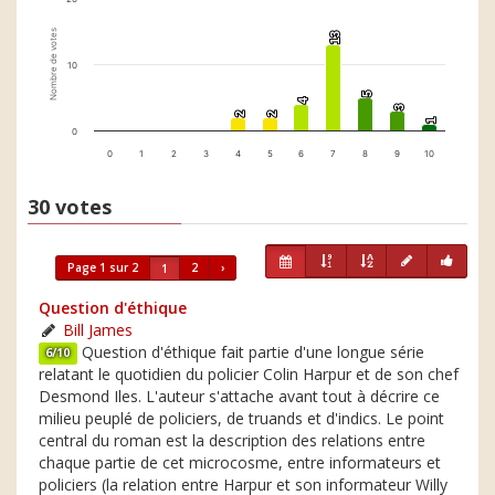
Nombre de votes
13
13
10
5
5
4
4
3
3
2
2
2
2
1
1
0
0
1
2
3
4
5
6
7
8
9
10
30 votes
Page 1 sur 2
2
›
1
Question d'éthique
Bill James
Question d'éthique fait partie d'une longue série
6/10
relatant le quotidien du policier Colin Harpur et de son chef
Desmond Iles. L'auteur s'attache avant tout à décrire ce
milieu peuplé de policiers, de truands et d'indics. Le point
central du roman est la description des relations entre
chaque partie de cet microcosme, entre informateurs et
policiers (la relation entre Harpur et son informateur Willy