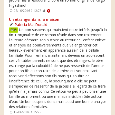
problèmes à résoudre. Encore un roman original de Keigo
Higashino!
22/10/2016 à 12:27
5
Un étranger dans la maison
Patricia MacDonald
Un bon suspens qui maintient notre intérêt jusqu'à la
7/10
fin. L'originalité de ce roman réside dans son traitement:
l'auteure démarre son histoire au retour de l'enfant enlevé
et analyse les bouleversements que va engendrer cet
heureux événement en apparence au sein de la cellule
familiale. Pour l' enfant maintenant devenu un adolescent,
ces véritables parents ne sont que des étrangers, le père
est rongé par la culpabilité de ne pas ressentir de l'amour
pour son fils au contraire de la mère qui voudrait tant
recouvrir d'affections son fils mais qui souffre de
l'indifférence de celui-ci, la soeur quant à elle ne peut
s'empêcher de ressentir de la jalousie à l'égard de ce frère
qu'elle n'a jamais connu. Ce retour va peu à peu briser une
famille au moment où une menace invisible rôde autour
d'eux. Un bon suspens donc mais aussi une bonne analyse
des relations familiales.
19/06/2016 à 15:29