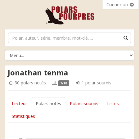
Connexion
Jonathan tenma
30 polars notés
1 polar soumis
7/10
Lecteur
Polars notés
Polars soumis
Listes
Statistiques
20