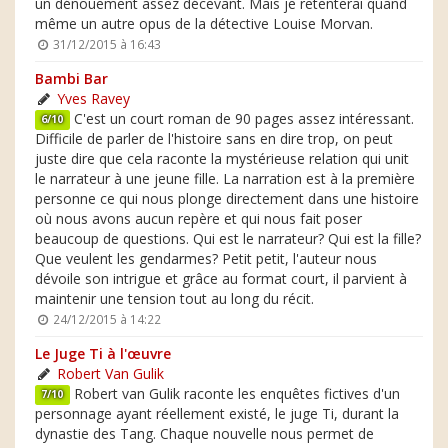
un dénouement assez décevant. Mais je retenterai quand
même un autre opus de la détective Louise Morvan.
31/12/2015 à 16:43
Bambi Bar
Yves Ravey
C'est un court roman de 90 pages assez intéressant.
6/10
Difficile de parler de l'histoire sans en dire trop, on peut
juste dire que cela raconte la mystérieuse relation qui unit
le narrateur à une jeune fille. La narration est à la première
personne ce qui nous plonge directement dans une histoire
où nous avons aucun repère et qui nous fait poser
beaucoup de questions. Qui est le narrateur? Qui est la fille?
Que veulent les gendarmes? Petit petit, l'auteur nous
dévoile son intrigue et grâce au format court, il parvient à
maintenir une tension tout au long du récit.
24/12/2015 à 14:22
Le Juge Ti à l'œuvre
Robert Van Gulik
Robert van Gulik raconte les enquêtes fictives d'un
7/10
personnage ayant réellement existé, le juge Ti, durant la
dynastie des Tang. Chaque nouvelle nous permet de