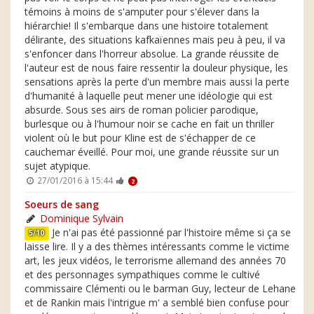
témoins à moins de s'amputer pour s'élever dans la
hiérarchie! Il s'embarque dans une histoire totalement
délirante, des situations kafkaïennes mais peu à peu, il va
s'enfoncer dans l'horreur absolue. La grande réussite de
l'auteur est de nous faire ressentir la douleur physique, les
sensations après la perte d'un membre mais aussi la perte
d'humanité à laquelle peut mener une idéologie qui est
absurde. Sous ses airs de roman policier parodique,
burlesque ou à l'humour noir se cache en fait un thriller
violent où le but pour Kline est de s'échapper de ce
cauchemar éveillé. Pour moi, une grande réussite sur un
sujet atypique.
27/01/2016 à 15:44
2
Soeurs de sang
Dominique Sylvain
Je n'ai pas été passionné par l'histoire même si ça se
5/10
laisse lire. Il y a des thèmes intéressants comme le victime
art, les jeux vidéos, le terrorisme allemand des années 70
et des personnages sympathiques comme le cultivé
commissaire Clémenti ou le barman Guy, lecteur de Lehane
et de Rankin mais l'intrigue m' a semblé bien confuse pour