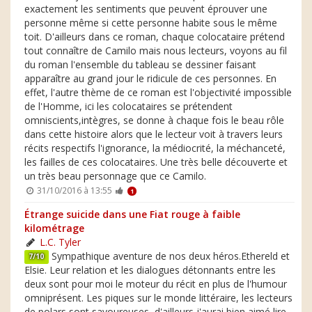
exactement les sentiments que peuvent éprouver une
personne même si cette personne habite sous le même
toit. D'ailleurs dans ce roman, chaque colocataire prétend
tout connaître de Camilo mais nous lecteurs, voyons au fil
du roman l'ensemble du tableau se dessiner faisant
apparaître au grand jour le ridicule de ces personnes. En
effet, l'autre thème de ce roman est l'objectivité impossible
de l'Homme, ici les colocataires se prétendent
omniscients,intègres, se donne à chaque fois le beau rôle
dans cette histoire alors que le lecteur voit à travers leurs
récits respectifs l'ignorance, la médiocrité, la méchanceté,
les failles de ces colocataires. Une très belle découverte et
un très beau personnage que ce Camilo.
31/10/2016 à 13:55
1
Étrange suicide dans une Fiat rouge à faible
kilométrage
L.C. Tyler
Sympathique aventure de nos deux héros.Ethereld et
7/10
Elsie. Leur relation et les dialogues détonnants entre les
deux sont pour moi le moteur du récit en plus de l'humour
omniprésent. Les piques sur le monde littéraire, les lecteurs
de polars sont savoureuses, d'ailleurs j'aurai bien aimé lire