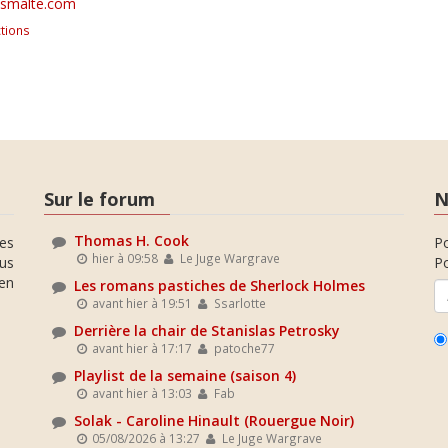
usmalte.com
tions
Sur le forum
N
Thomas H. Cook
es
P
hier à 09:58
Le Juge Wargrave
ous
Po
en
Les romans pastiches de Sherlock Holmes
avant hier à 19:51
Ssarlotte
Derrière la chair de Stanislas Petrosky
avant hier à 17:17
patoche77
Playlist de la semaine (saison 4)
avant hier à 13:03
Fab
Solak - Caroline Hinault (Rouergue Noir)
05/08/2026 à 13:27
Le Juge Wargrave