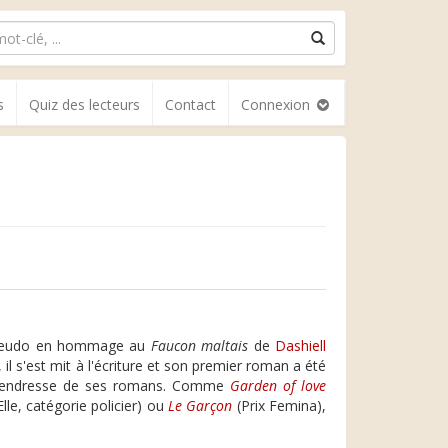
s
Quiz des lecteurs
Contact
Connexion
n pseudo en hommage au
Faucon maltais
de
Dashiell
il s'est mit à l'écriture et son premier roman a été
 la tendresse de ses romans. Comme
Garden of love
lle, catégorie policier) ou
Le Garçon
(Prix Femina),