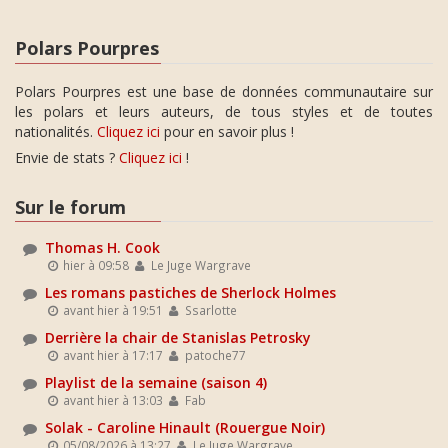
Polars Pourpres
Polars Pourpres est une base de données communautaire sur
les polars et leurs auteurs, de tous styles et de toutes
nationalités.
Cliquez ici
pour en savoir plus !
Envie de stats ?
Cliquez ici
!
Sur le forum
Thomas H. Cook
hier à 09:58
Le Juge Wargrave
Les romans pastiches de Sherlock Holmes
avant hier à 19:51
Ssarlotte
Derrière la chair de Stanislas Petrosky
avant hier à 17:17
patoche77
Playlist de la semaine (saison 4)
avant hier à 13:03
Fab
Solak - Caroline Hinault (Rouergue Noir)
05/08/2026 à 13:27
Le Juge Wargrave