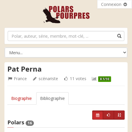
Connexion
Pat Perna
France
scénariste
11 votes
8.1/10
Biographie
Bibliographie
Polars
16