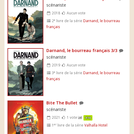
scénariste
2018
Aucun vote
e
2
livre de la série
Darnand, le bourreau
français
Darnand, le bourreau français 3/3
scénariste
2019
Aucun vote
e
3
livre de la série
Darnand, le bourreau
français
Bite The Bullet
scénariste
2021
1 vote
7/10
er
1
livre de la série
Valhalla Hotel