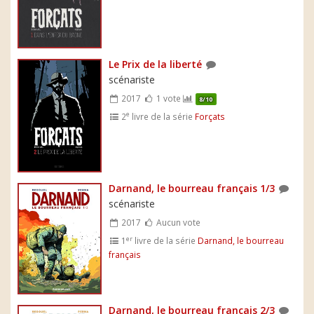
Le Prix de la liberté
scénariste
2017
1 vote
8/10
e
2
livre de la série
Forçats
Darnand, le bourreau français 1/3
scénariste
2017
Aucun vote
er
1
livre de la série
Darnand, le bourreau
français
Darnand, le bourreau français 2/3