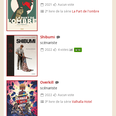
2021
Aucun vote
e
2
livre de la série
La Part de l'ombre
Shibumi
scénariste
2022
4 votes
8/10
Overkill
scénariste
2022
Aucun vote
e
3
livre de la série
Valhalla Hotel