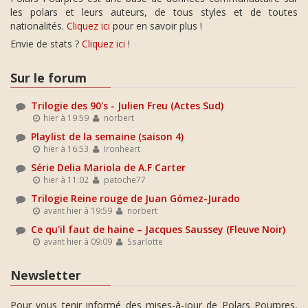
les polars et leurs auteurs, de tous styles et de toutes
nationalités.
Cliquez ici
pour en savoir plus !
Envie de stats ?
Cliquez ici
!
Sur le forum
Trilogie des 90's - Julien Freu (Actes Sud)
hier à 19:59
norbert
Playlist de la semaine (saison 4)
hier à 16:53
Ironheart
Série Delia Mariola de A.F Carter
hier à 11:02
patoche77
Trilogie Reine rouge de Juan Gómez-Jurado
avant hier à 19:59
norbert
Ce qu'il faut de haine – Jacques Saussey (Fleuve Noir)
avant hier à 09:09
Ssarlotte
Newsletter
Pour vous tenir informé des mises-à-jour de Polars Pourpres,