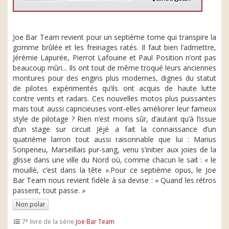
Joe Bar Team revient pour un septième tome qui transpire la
gomme brûlée et les freinages ratés. Il faut bien l’admettre,
Jérémie Lapurée, Pierrot Lafouine et Paul Position n’ont pas
beaucoup mûri... Ils ont tout de même troqué leurs anciennes
montures pour des engins plus modernes, dignes du statut
de pilotes expérimentés qu’ils ont acquis de haute lutte
contre vents et radars. Ces nouvelles motos plus puissantes
mais tout aussi capricieuses vont-elles améliorer leur fameux
style de pilotage ? Rien n’est moins sûr, d’autant qu’à l’issue
d’un stage sur circuit Jéjé a fait la connaissance d’un
quatrième larron tout aussi raisonnable que lui : Marius
Sonpeneu, Marseillais pur-sang, venu s’initier aux joies de la
glisse dans une ville du Nord où, comme chacun le sait : « le
mouillé, c’est dans la tête ».Pour ce septième opus, le Joe
Bar Team nous revient fidèle à sa devise : « Quand les rétros
passent, tout passe. »
Non polar
e
7
livre de la série
Joe Bar Team