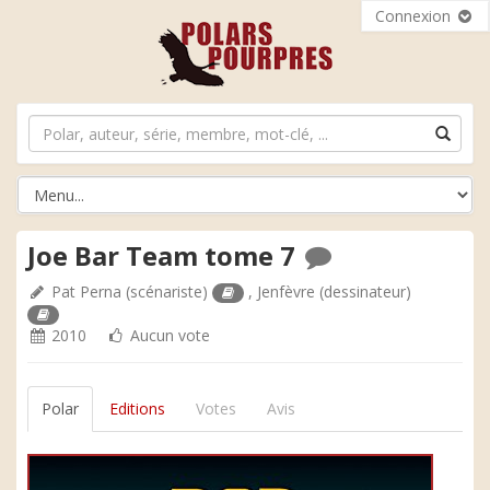
Connexion
Joe Bar Team tome 7
Pat Perna
(scénariste)
,
Jenfèvre
(dessinateur)
2010
Aucun vote
Polar
Editions
Votes
Avis