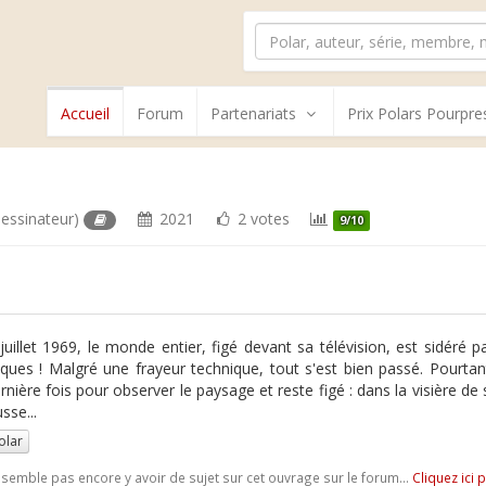
Accueil
Forum
Partenariats
Prix Polars Pourpre
essinateur)
2021
2 votes
9/10
juillet 1969, le monde entier, figé devant sa télévision, est sidéré par
iques ! Malgré une frayeur technique, tout s'est bien passé. Pourt
rnière fois pour observer le paysage et reste figé : dans la visière d
sse...
olar
e semble pas encore y avoir de sujet sur cet ouvrage sur le forum...
Cliquez ici 