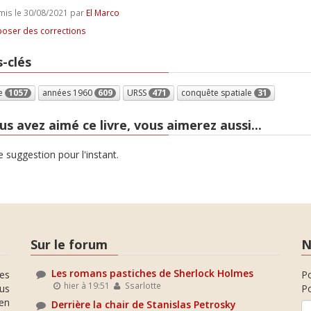
is le 30/08/2021 par
El Marco
oser des corrections
-clés
e
1057
années 1960
609
URSS
471
conquête spatiale
31
us avez aimé ce livre, vous aimerez aussi...
 suggestion pour l'instant.
Sur le forum
N
Les romans pastiches de Sherlock Holmes
es
P
hier à 19:51
Ssarlotte
ous
Po
en
Derrière la chair de Stanislas Petrosky