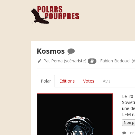
Kosmos
Pat Perna
(scénariste)
,
Fabien Bedouel
(d
Polar
Editions
Votes
Avis
Le 20 
Soviét
une de
LEM ru
Non p
Il n