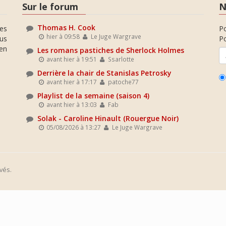
Sur le forum
N
Thomas H. Cook
es
P
hier à 09:58
Le Juge Wargrave
ous
Po
en
Les romans pastiches de Sherlock Holmes
avant hier à 19:51
Ssarlotte
Derrière la chair de Stanislas Petrosky
avant hier à 17:17
patoche77
Playlist de la semaine (saison 4)
avant hier à 13:03
Fab
Solak - Caroline Hinault (Rouergue Noir)
05/08/2026 à 13:27
Le Juge Wargrave
vés.