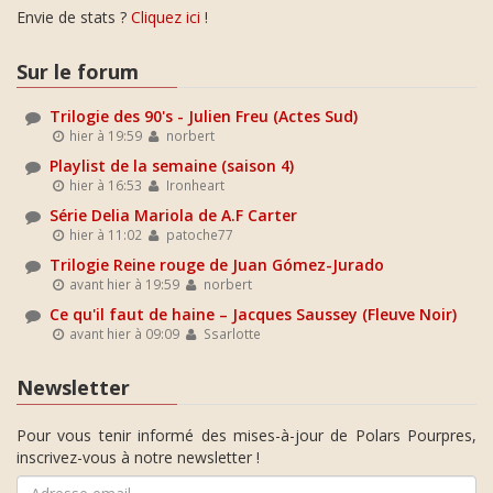
Envie de stats ?
Cliquez ici
!
Sur le forum
Trilogie des 90's - Julien Freu (Actes Sud)
hier à 19:59
norbert
Playlist de la semaine (saison 4)
hier à 16:53
Ironheart
Série Delia Mariola de A.F Carter
hier à 11:02
patoche77
Trilogie Reine rouge de Juan Gómez-Jurado
avant hier à 19:59
norbert
Ce qu'il faut de haine – Jacques Saussey (Fleuve Noir)
avant hier à 09:09
Ssarlotte
Newsletter
Pour vous tenir informé des mises-à-jour de Polars Pourpres,
inscrivez-vous à notre newsletter !