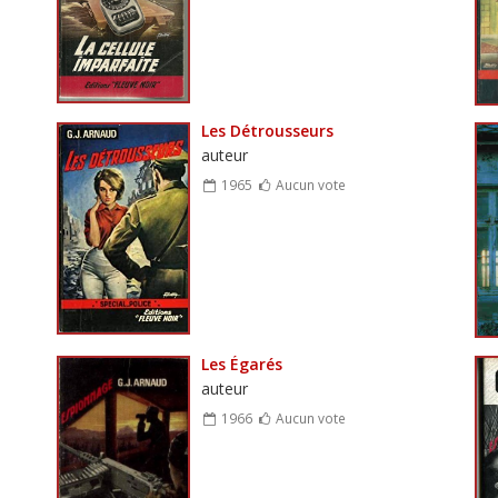
Les Détrousseurs
auteur
1965
Aucun vote
Les Égarés
auteur
1966
Aucun vote