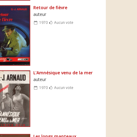
Retour de fièvre
auteur
1970
Aucun vote
L'Amnésique venu de la mer
auteur
1970
Aucun vote
Les longs manteaux