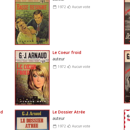
1972
Aucun vote
Le Coeur froid
auteur
1972
Aucun vote
nd
Le Dossier Atrée
auteur
1972
Aucun vote