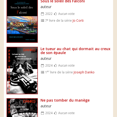
Sous le soleil des Falconi
auteur
2022
Aucun vote
e
7
livre de la série
Jo Corti
Le tueur au chat qui dormait au creux
de son épaule
auteur
2024
Aucun vote
er
1
livre de la série
Joseph Danko
Ne pas tomber du manège
auteur
2024
Aucun vote