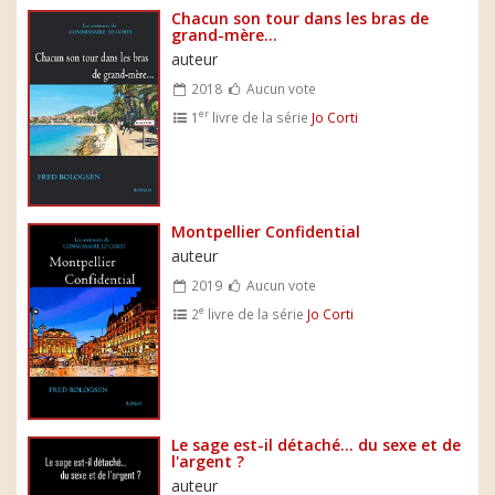
Chacun son tour dans les bras de
grand-mère...
auteur
2018
Aucun vote
er
1
livre de la série
Jo Corti
Montpellier Confidential
auteur
2019
Aucun vote
e
2
livre de la série
Jo Corti
Le sage est-il détaché... du sexe et de
l'argent ?
auteur