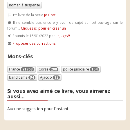
Roman à suspense
er
1
livre de la série
Jo Corti
Il ne semble pas encore y avoir de sujet sur cet ouvrage sur le
forum...
Cliquez ici pour en créer un !
Soumis le 15/01/2022 par
LeJugeW
Proposer des corrections
Mots-clés
France
21768
Corse
208
police judiciaire
154
banditisme
94
Ajaccio
12
Si vous avez aimé ce livre, vous aimerez
aussi...
Aucune suggestion pour l'instant.