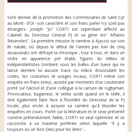
Sorti dernier de la promotion des Commissaires de Saint-Cyr
au Mont- d'Or -son caractère et son franc parler n'y sont pas
étrangers- Joseph "Jo" CORTI est cependant affecté au
Cabinet du Directeur Central PJ et va gérer les" Affaires
Réservées". Sa première mission le ramène à Ajaccio sur son
île natale, où depuis le début de l'année pas loin de cinq
assassinats ont défrayé la chronique ; tour à tour, et dans un
ordre en apparence pré établi, figures du Milieu et
indépendantistes tombent sous les balles d'un tueur qui ne
laisse derrière lui aucune trace ou indice. Bousculant les
codes, les coutumes et usages locaux, CORTI mène son
enquête en franc-tireur, assisté par moments d'un Lieutenant
porté sur l’alcool et d'une collègue à la carrure de rugbyman.
Provocateur, bagarreur, le verbe acide quand on le titille, il
doit également faire face à l’hostilité du Directeur de la PJ
locale, plus enclin à assurer sa carrière qu'à élucider les
enquêtes en cours. Porté sur la littérature et le sexe présenté
comme prétendument faible, CORTI se veut optimiste et se
raccroche à sa maxime préférée selon laquelle "Il y a
toujours eu un Bon Dieu pour les ânes"...