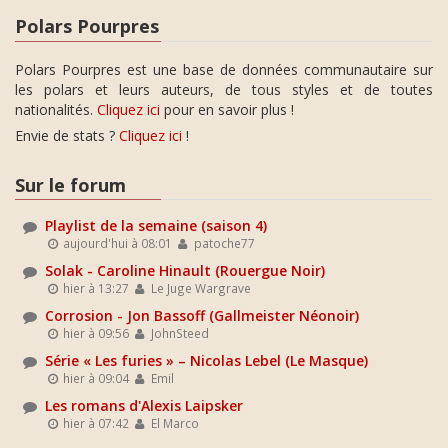
Polars Pourpres
Polars Pourpres est une base de données communautaire sur
les polars et leurs auteurs, de tous styles et de toutes
nationalités.
Cliquez ici
pour en savoir plus !
Envie de stats ?
Cliquez ici
!
Sur le forum
Playlist de la semaine (saison 4)
aujourd'hui à 08:01
patoche77
Solak - Caroline Hinault (Rouergue Noir)
hier à 13:27
Le Juge Wargrave
Corrosion - Jon Bassoff (Gallmeister Néonoir)
hier à 09:56
JohnSteed
Série « Les furies » – Nicolas Lebel (Le Masque)
hier à 09:04
Emil
Les romans d'Alexis Laipsker
hier à 07:42
El Marco