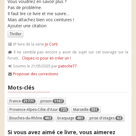
Vous voudriez en savoir plus ?
Pas de problème.
Il faut lire ce livre et me suivre…
Mais attachez bien vos ceintures !
Ajouter une citation
Thriller
e
6
livre de la série
Jo Corti
Il ne semble pas encore y avoir de sujet sur cet ouvrage sur le
forum...
Cliquez ici pour en créer un !
Soumis le 21/05/2025 par
patoche77
Proposer des corrections
Mots-clés
France
21771
prison
1167
Provence-Alpes-Côte d'Azur
725
Marseille
551
Bouches-du-Rhône
463
braquage
461
prise d'otages
62
Si vous avez aimé ce livre, vous aimerez