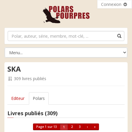
Connexion
SKA
309 livres publiés
Editeur
Polars
Livres publiés (309)
Page 1 sur 13
2
3
›
»
1