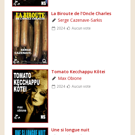
La Biroute de l’Oncle Charles
Serge Cazenave-Sarkis
2024
Aucun vote
Tomato Kecchappu Kôtei
Max Obione
2024
Aucun vote
Une si longue nuit