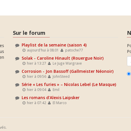
Sur le forum
N
Playlist de la semaine (saison 4)
es
P
aujourd'hui à 08:01
patoche77
ous
Po
en
Solak - Caroline Hinault (Rouergue Noir)
hier à 13:27
Le Juge Wargrave
Corrosion - Jon Bassoff (Gallmeister Néonoir)
hier à 09:56
JohnSteed
Série « Les furies » – Nicolas Lebel (Le Masque)
hier à 09:04
Emil
Les romans d'Alexis Laipsker
hier à 07:42
El Marco
vés.