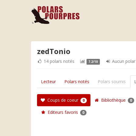
zedTonio
14 polars notés
Aucun polar
7.2/10
Lecteur
Polars notés
Polars soumis
Coups de coeur
Bibliothèque
0
0
Editeurs favoris
0