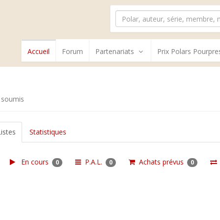
Accueil
Forum
Partenariats
Prix Polars Pourpre
 soumis
Listes
Statistiques
En cours
P.A.L.
Achats prévus
0
0
0