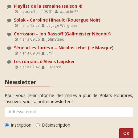
Playlist de la semaine (saison 4)
aujourd'hui à 08:01
patoche77
Solak - Caroline Hinault (Rouergue Noir)
hier à 13:27
Le Juge Wargrave
Corrosion - Jon Bassoff (Gallmeister Néonoir)
hier à 09:56
JohnSteed
Série « Les furies » – Nicolas Lebel (Le Masque)
hier à 09:04
Emil
Les romans d'Alexis Laipsker
hier à 07:42
El Marco
Newsletter
Pour vous tenir informé des mises-à-jour de Polars Pourpres,
inscrivez-vous à notre newsletter !
Inscription
Désinscription