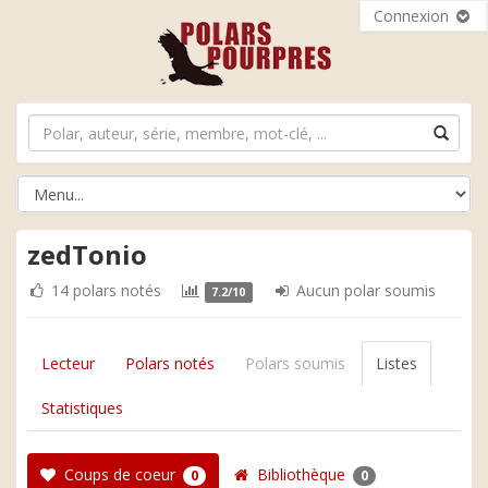
Connexion
zedTonio
14 polars notés
Aucun polar soumis
7.2/10
Lecteur
Polars notés
Polars soumis
Listes
Statistiques
Coups de coeur
Bibliothèque
0
0