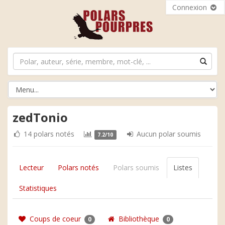
Connexion
zedTonio
14 polars notés
Aucun polar soumis
7.2/10
Lecteur
Polars notés
Polars soumis
Listes
Statistiques
Coups de coeur
Bibliothèque
0
0