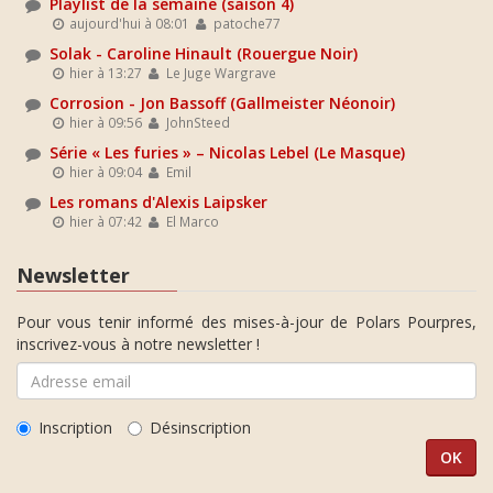
Playlist de la semaine (saison 4)
aujourd'hui à 08:01
patoche77
Solak - Caroline Hinault (Rouergue Noir)
hier à 13:27
Le Juge Wargrave
Corrosion - Jon Bassoff (Gallmeister Néonoir)
hier à 09:56
JohnSteed
Série « Les furies » – Nicolas Lebel (Le Masque)
hier à 09:04
Emil
Les romans d'Alexis Laipsker
hier à 07:42
El Marco
Newsletter
Pour vous tenir informé des mises-à-jour de Polars Pourpres,
inscrivez-vous à notre newsletter !
Inscription
Désinscription