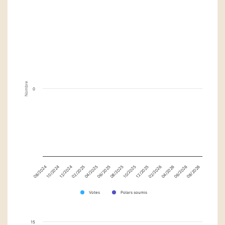
Nombre
0
12/2025
12/2024
02/2026
02/2025
04/2026
04/2025
06/2026
06/2025
08/2026
08/2025
08/2024
10/2025
10/2024
Votes
Polars soumis
15