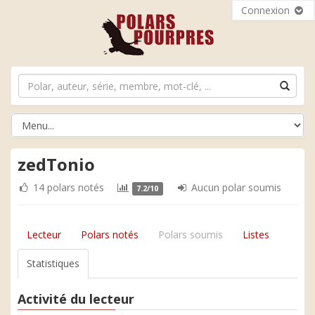
Connexion
zedTonio
14 polars notés
Aucun polar soumis
7.2/10
Lecteur
Polars notés
Polars soumis
Listes
Statistiques
Activité du lecteur