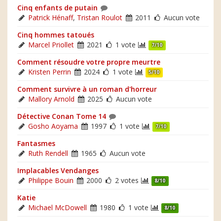
Cinq enfants de putain
Patrick Hénaff
,
Tristan Roulot
2011
Aucun vote
Cinq hommes tatoués
Marcel Priollet
2021
1 vote
7/10
Comment résoudre votre propre meurtre
Kristen Perrin
2024
1 vote
5/10
Comment survivre à un roman d'horreur
Mallory Arnold
2025
Aucun vote
Détective Conan Tome 14
Gosho Aoyama
1997
1 vote
7/10
Fantasmes
Ruth Rendell
1965
Aucun vote
Implacables Vendanges
Philippe Bouin
2000
2 votes
8/10
Katie
Michael McDowell
1980
1 vote
8/10