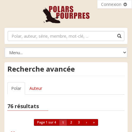
Connexion
Recherche avancée
Polar
Auteur
76 résultats
Page 1 sur 4
2
3
›
»
1