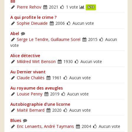
88
Pierre Rehov
2021
1 vote
6/10
A qui profite le crime ?
Sophie Dieuaide
2006
Aucun vote
Abel
Serge Le Tendre
,
Guillaume Sorel
2015
Aucun
vote
Alice détective
Mildred Wirt Benson
1930
Aucun vote
Au Dernier vivant
Claude Chaliès
1961
Aucun vote
Au royaume des aveugles
Louise Penny
2019
Aucun vote
Autobiographie d'une licorne
Maïté Bernard
2020
Aucun vote
Blues
Eric Lenaerts
,
André Taymans
2004
Aucun vote