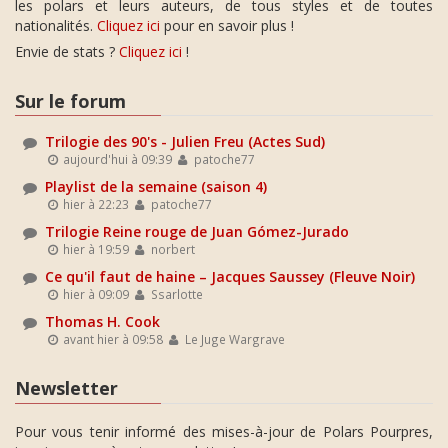
les polars et leurs auteurs, de tous styles et de toutes
nationalités.
Cliquez ici
pour en savoir plus !
Envie de stats ?
Cliquez ici
!
Sur le forum
Trilogie des 90's - Julien Freu (Actes Sud)
aujourd'hui à 09:39
patoche77
Playlist de la semaine (saison 4)
hier à 22:23
patoche77
Trilogie Reine rouge de Juan Gómez-Jurado
hier à 19:59
norbert
Ce qu'il faut de haine – Jacques Saussey (Fleuve Noir)
hier à 09:09
Ssarlotte
Thomas H. Cook
avant hier à 09:58
Le Juge Wargrave
Newsletter
Pour vous tenir informé des mises-à-jour de Polars Pourpres,