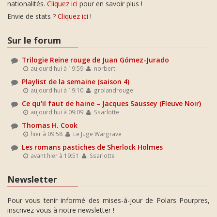
nationalités.
Cliquez ici
pour en savoir plus !
Envie de stats ?
Cliquez ici
!
Sur le forum
Trilogie Reine rouge de Juan Gómez-Jurado
aujourd'hui à 19:59
norbert
Playlist de la semaine (saison 4)
aujourd'hui à 19:10
grolandrouge
Ce qu'il faut de haine – Jacques Saussey (Fleuve Noir)
aujourd'hui à 09:09
Ssarlotte
Thomas H. Cook
hier à 09:58
Le Juge Wargrave
Les romans pastiches de Sherlock Holmes
avant hier à 19:51
Ssarlotte
Newsletter
Pour vous tenir informé des mises-à-jour de Polars Pourpres,
inscrivez-vous à notre newsletter !