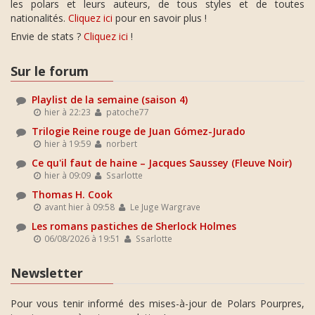
les polars et leurs auteurs, de tous styles et de toutes
nationalités.
Cliquez ici
pour en savoir plus !
Envie de stats ?
Cliquez ici
!
Sur le forum
Playlist de la semaine (saison 4)
hier à 22:23
patoche77
Trilogie Reine rouge de Juan Gómez-Jurado
hier à 19:59
norbert
Ce qu'il faut de haine – Jacques Saussey (Fleuve Noir)
hier à 09:09
Ssarlotte
Thomas H. Cook
avant hier à 09:58
Le Juge Wargrave
Les romans pastiches de Sherlock Holmes
06/08/2026 à 19:51
Ssarlotte
Newsletter
Pour vous tenir informé des mises-à-jour de Polars Pourpres,