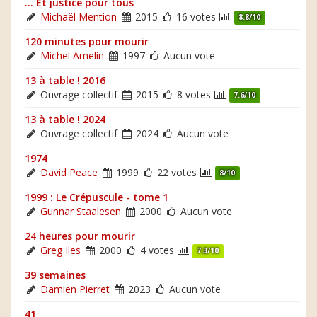
... Et justice pour tous
Michaël Mention
2015
16 votes
8.8/10
120 minutes pour mourir
Michel Amelin
1997
Aucun vote
13 à table ! 2016
Ouvrage collectif
2015
8 votes
7.6/10
13 à table ! 2024
Ouvrage collectif
2024
Aucun vote
1974
David Peace
1999
22 votes
8/10
1999 : Le Crépuscule - tome 1
Gunnar Staalesen
2000
Aucun vote
24 heures pour mourir
Greg Iles
2000
4 votes
7.3/10
39 semaines
Damien Pierret
2023
Aucun vote
41