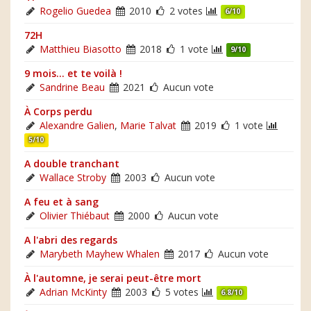
Rogelio Guedea
2010
2 votes
6/10
72H
Matthieu Biasotto
2018
1 vote
9/10
9 mois... et te voilà !
Sandrine Beau
2021
Aucun vote
À Corps perdu
Alexandre Galien
,
Marie Talvat
2019
1 vote
5/10
A double tranchant
Wallace Stroby
2003
Aucun vote
A feu et à sang
Olivier Thiébaut
2000
Aucun vote
A l'abri des regards
Marybeth Mayhew Whalen
2017
Aucun vote
À l'automne, je serai peut-être mort
Adrian McKinty
2003
5 votes
6.8/10