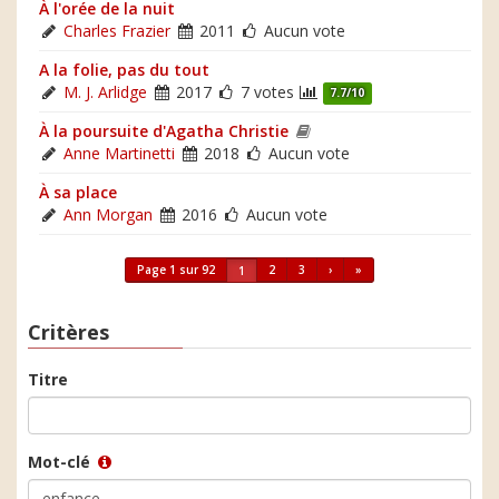
À l'orée de la nuit
Charles Frazier
2011
Aucun vote
A la folie, pas du tout
M. J. Arlidge
2017
7 votes
7.7/10
À la poursuite d'Agatha Christie
Anne Martinetti
2018
Aucun vote
À sa place
Ann Morgan
2016
Aucun vote
Page 1 sur 92
2
3
›
»
1
Critères
Titre
Mot-clé