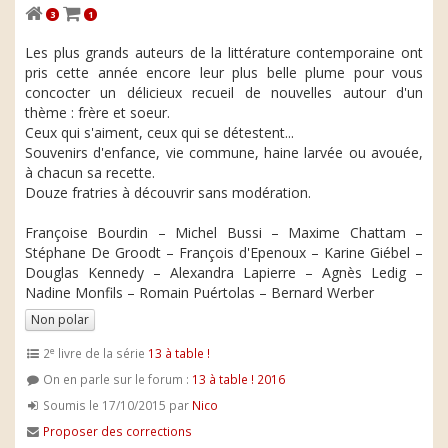
3
1
Les plus grands auteurs de la littérature contemporaine ont
pris cette année encore leur plus belle plume pour vous
concocter un délicieux recueil de nouvelles autour d'un
thème : frère et soeur.
Ceux qui s'aiment, ceux qui se détestent...
Souvenirs d'enfance, vie commune, haine larvée ou avouée,
à chacun sa recette.
Douze fratries à découvrir sans modération.
Françoise Bourdin – Michel Bussi – Maxime Chattam –
Stéphane De Groodt – François d'Epenoux – Karine Giébel –
Douglas Kennedy – Alexandra Lapierre – Agnès Ledig –
Nadine Monfils – Romain Puértolas – Bernard Werber
Non polar
e
2
livre de la série
13 à table !
On en parle sur le forum :
13 à table ! 2016
Soumis le 17/10/2015 par
Nico
Proposer des corrections