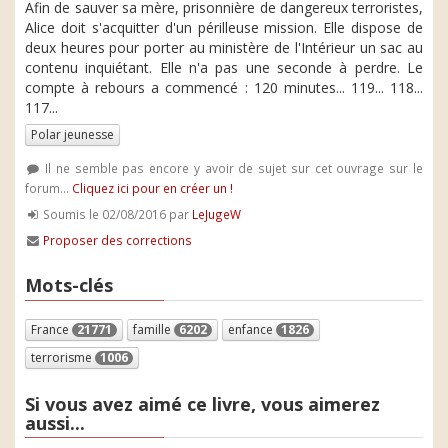
Afin de sauver sa mère, prisonnière de dangereux terroristes,
Alice doit s'acquitter d'un périlleuse mission. Elle dispose de
deux heures pour porter au ministère de l'Intérieur un sac au
contenu inquiétant. Elle n'a pas une seconde à perdre. Le
compte à rebours a commencé : 120 minutes... 119... 118...
117...
Polar jeunesse
Il ne semble pas encore y avoir de sujet sur cet ouvrage sur le
forum...
Cliquez ici pour en créer un !
Soumis le 02/08/2016 par
LeJugeW
Proposer des corrections
Mots-clés
France
21771
famille
6202
enfance
1826
terrorisme
1006
Si vous avez aimé ce livre, vous aimerez
aussi...