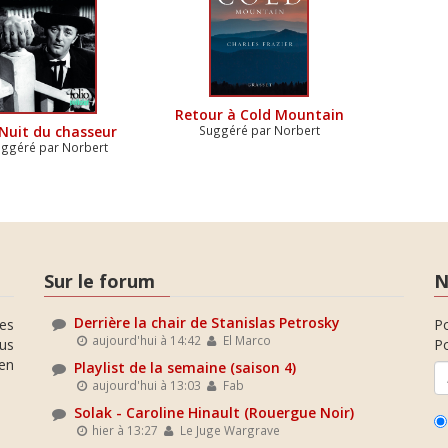
Retour à Cold Mountain
Suggéré par Norbert
Nuit du chasseur
ggéré par Norbert
Sur le forum
N
Derrière la chair de Stanislas Petrosky
es
P
aujourd'hui à 14:42
El Marco
ous
Po
en
Playlist de la semaine (saison 4)
aujourd'hui à 13:03
Fab
Solak - Caroline Hinault (Rouergue Noir)
hier à 13:27
Le Juge Wargrave