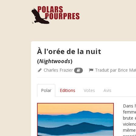
À l'orée de la nuit
(
Nightwoods
)
Charles Frazier
Traduit par
Brice Ma
Polar
Editions
Votes
Avis
Dans l
femme 
brute 
violen
même 