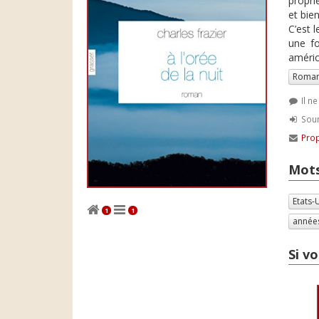
propri
et bien
C’est 
une f
améric
Roman
Il n
Soum
Prop
Mots
Etats-
1
1
année
Si vo