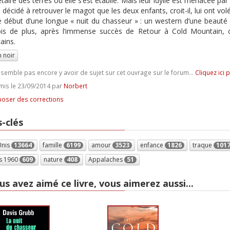
étaire des terres où elle s’est établie. Mais leur idylle est menacée 
 décidé à retrouver le magot que les deux enfants, croit-il, lui ont volé
le début d’une longue « nuit du chasseur » : un western d’une beauté 
ois de plus, après l’immense succès de Retour à Cold Mountain,
ains.
 noir
e semble pas encore y avoir de sujet sur cet ouvrage sur le forum...
Cliquez ici 
is le 23/09/2014 par
Norbert
oser des corrections
-clés
Unis
13664
famille
6199
amour
3523
enfance
1826
traque
101
s 1960
609
nature
408
Appalaches
51
us avez aimé ce livre, vous aimerez aussi...