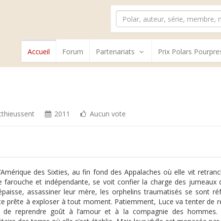
Accueil
Forum
Partenariats
Prix Polars Pourpre
tthieussent
2011
Aucun vote
’Amérique des Sixties, au fin fond des Appalaches où elle vit retra
farouche et indépendante, se voit confier la charge des jumeaux 
épaisse, assassiner leur mère, les orphelins traumatisés se sont r
ce prête à exploser à tout moment. Patiemment, Luce va tenter de réa
de reprendre goût à l’amour et à la compagnie des hommes. À ce