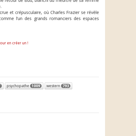
par le retour de Bud, blanchi du meurtre de sa femme
.
crue et crépusculaire, où Charles Frazier se révèle
 comme l’un des grands romanciers des espaces
pour en créer un !
7
psychopathe
1009
western
793