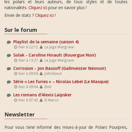
les polars et leurs auteurs, de tous styles et de toutes
nationalités.
Cliquez ici
pour en savoir plus !
Envie de stats ?
Cliquez ici
!
Sur le forum
Playlist de la semaine (saison 4)
hier à 22:12
Le Juge Wargrave
Solak - Caroline Hinault (Rouergue Noir)
hier à 13:27
Le Juge Wargrave
Corrosion - Jon Bassoff (Gallmeister Néonoir)
hier à 09:56
JohnSteed
Série « Les furies » – Nicolas Lebel (Le Masque)
hier à 09:04
Emil
Les romans d'Alexis Laipsker
hier à 07:42
El Marco
Newsletter
Pour vous tenir informé des mises-à-jour de Polars Pourpres,