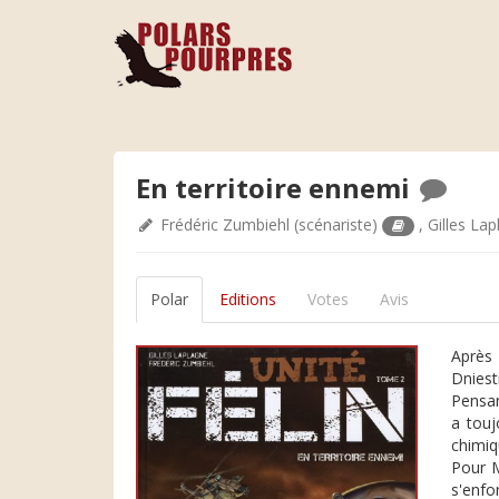
En territoire ennemi
Frédéric Zumbiehl
(scénariste)
,
Gilles La
Polar
Editions
Votes
Avis
Après 
Dniest
Pensan
a touj
chimiq
Pour M
s'enfo