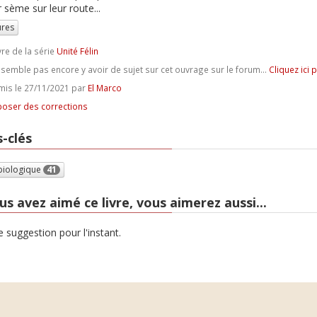
 sème sur leur route...
ures
vre de la série
Unité Félin
e semble pas encore y avoir de sujet sur cet ouvrage sur le forum...
Cliquez ici 
is le 27/11/2021 par
El Marco
oser des corrections
-clés
biologique
41
us avez aimé ce livre, vous aimerez aussi...
 suggestion pour l'instant.