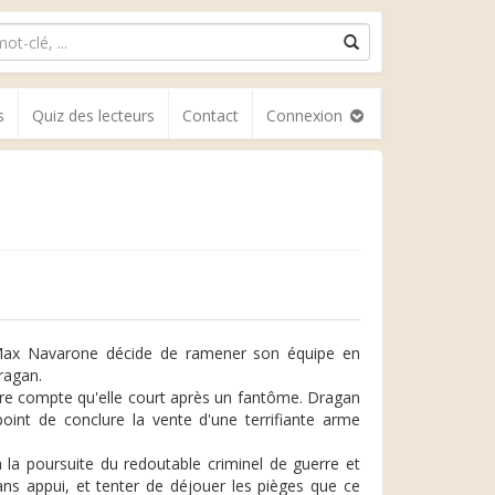
s
Quiz des lecteurs
Contact
Connexion
e, Max Navarone décide de ramener son équipe en
ragan.
endre compte qu'elle court après un fantôme. Dragan
oint de conclure la vente d'une terrifiante arme
 la poursuite du redoutable criminel de guerre et
ans appui, et tenter de déjouer les pièges que ce