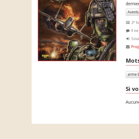
dernier
Avent
e
2
li
Il n
Soum
Prop
Mots
arme 
Si vo
Aucune