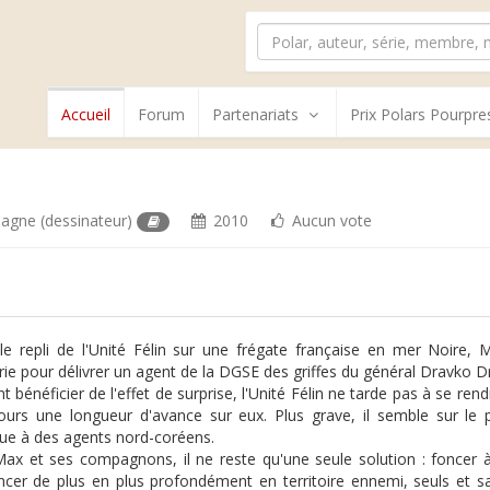
Accueil
Forum
Partenariats
Prix Polars Pourpre
plagne
(dessinateur)
2010
Aucun vote
le repli de l'Unité Félin sur une frégate française en mer Noir
rie pour délivrer un agent de la DGSE des griffes du général Dravko D
t bénéficier de l'effet de surprise, l'Unité Félin ne tarde pas à se r
ours une longueur d'avance sur eux. Plus grave, il semble sur le p
ue à des agents nord-coréens.
ax et ses compagnons, il ne reste qu'une seule solution : foncer à
ncer de plus en plus profondément en territoire ennemi, seuls et s