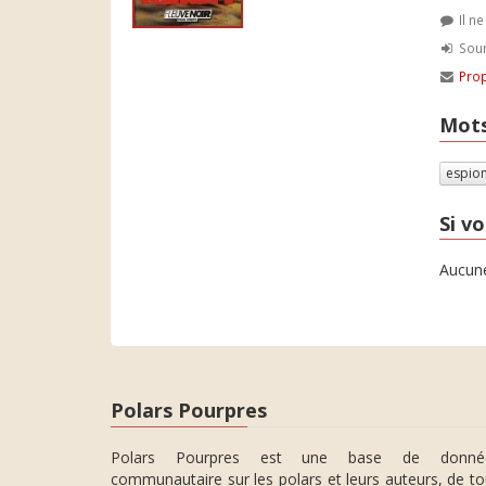
Il n
Soum
Prop
Mots
espio
Si vo
Aucune
Polars Pourpres
Polars Pourpres est une base de donné
communautaire sur les polars et leurs auteurs, de t