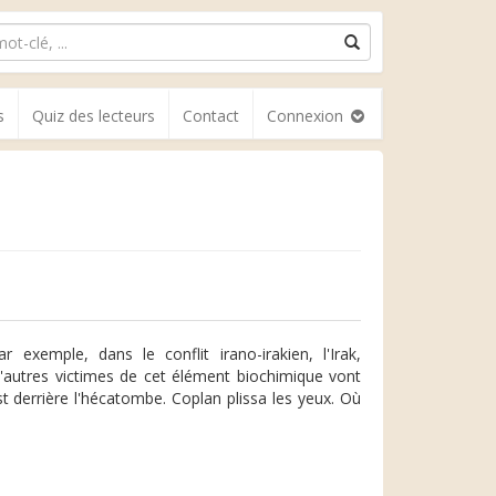
s
Quiz des lecteurs
Contact
Connexion
r exemple, dans le conflit irano-irakien, l'Irak,
D'autres victimes de cet élément biochimique vont
est derrière l'hécatombe. Coplan plissa les yeux. Où