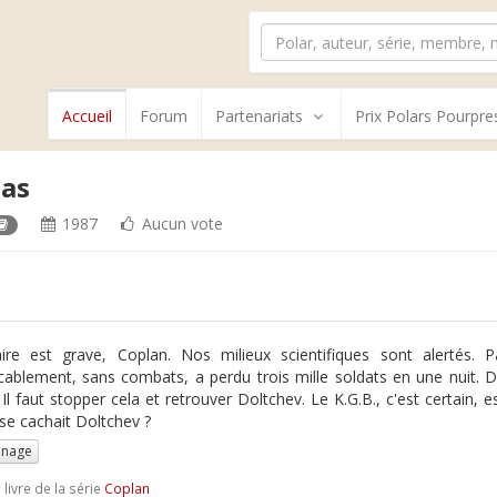
Accueil
Forum
Partenariats
Prix Polars Pourpre
mas
1987
Aucun vote
aire est grave, Coplan. Nos milieux scientifiques sont alertés. Pa
icablement, sans combats, a perdu trois mille soldats en une nuit. 
. Il faut stopper cela et retrouver Doltchev. Le K.G.B., c'est certain, 
 se cachait Doltchev ?
nnage
e
livre de la série
Coplan