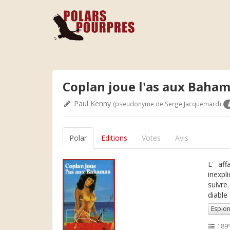
Coplan joue l'as aux Baha
Paul Kenny
(pseudonyme de Serge Jacquemard)
Polar
Editions
Votes
Avis
L' aff
inexpl
suivre
diable
Espio
189