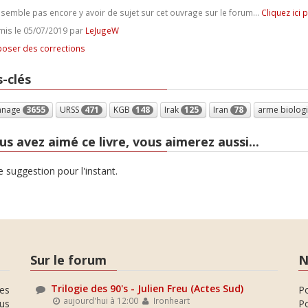
e semble pas encore y avoir de sujet sur cet ouvrage sur le forum...
Cliquez ici 
is le 05/07/2019 par
LeJugeW
oser des corrections
-clés
nnage
3655
URSS
471
KGB
148
Irak
125
Iran
78
arme biolog
us avez aimé ce livre, vous aimerez aussi...
 suggestion pour l'instant.
Sur le forum
N
Trilogie des 90's - Julien Freu (Actes Sud)
es
P
aujourd'hui à 12:00
Ironheart
ous
Po