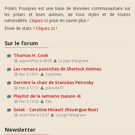
Polars Pourpres est une base de données communautaire sur
les polars et leurs auteurs, de tous styles et de toutes
nationalités.
Cliquez ici
pour en savoir plus !
Envie de stats ?
Cliquez ici
!
Sur le forum
Thomas H. Cook
aujourd'hui à 09:58
Le Juge Wargrave
Les romans pastiches de Sherlock Holmes
hier à 19:51
Ssarlotte
Derrière la chair de Stanislas Petrosky
hier à 17:17
patoche77
Playlist de la semaine (saison 4)
hier à 13:03
Fab
Solak - Caroline Hinault (Rouergue Noir)
avant hier à 13:27
Le Juge Wargrave
Newsletter