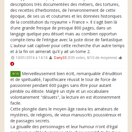
descriptions très documentées des métiers, des tortures,
des recettes d'herboristes, de l'environnement de cette
époque, de ses us et coutumes et les données historiques
de la constitution du royaume « France ». Il s'agit bien là
d'une grande fresque de presque 800 pages, dans un
langage quelque peu désuet mais au combien opportun
compte-tenu de l'intrigue avec la juste dose de fantastique.
L'auteur sait captiver pour cette recherche d'un autre temps
et à la fin on aimerait qu'il y ait un tome 2.
10/01/2016 à 14:18
Dany33
(535 votes, 8/10 de moyenne)
8
Merveilleusement bien écrit, remarquable d'érudition
9/10
et de spiritualité, l'apothicaire réussit le tour de force de
passionner pendant 600 pages sans être pour autant
pénible ou élitiste. Malgré un style et un vocabulaire
volontairement "désuets", la lecture en est étonnemment
facile.
Cette plongée dans le moyen-âge ravira les amateurs de
mystères, de religions, de vieux manuscrits poussiéreux et
de passages secrets.
La gouaille des personnages et leur humour n'ont d'égal