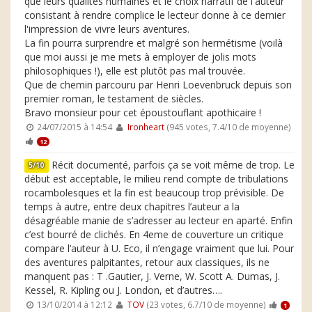
que leurs qualités humaines et le choix narratif de l'auteur
consistant à rendre complice le lecteur donne à ce dernier
l'impression de vivre leurs aventures.
La fin pourra surprendre et malgré son hermétisme (voilà
que moi aussi je me mets à employer de jolis mots
philosophiques !), elle est plutôt pas mal trouvée.
Que de chemin parcouru par Henri Loevenbruck depuis son
premier roman, le testament de siècles.
Bravo monsieur pour cet époustouflant apothicaire !
24/07/2015 à 14:54
Ironheart
(945 votes, 7.4/10 de moyenne)
12
Récit documenté, parfois ça se voit même de trop. Le
5/10
début est acceptable, le milieu rend compte de tribulations
rocambolesques et la fin est beaucoup trop prévisible. De
temps à autre, entre deux chapitres l’auteur a la
désagréable manie de s’adresser au lecteur en aparté. Enfin
c’est bourré de clichés. En 4eme de couverture un critique
compare l’auteur à U. Eco, il n’engage vraiment que lui. Pour
des aventures palpitantes, retour aux classiques, ils ne
manquent pas : T .Gautier, J. Verne, W. Scott A. Dumas, J.
Kessel, R. Kipling ou J. London, et d’autres….
13/10/2014 à 12:12
TOV
(23 votes, 6.7/10 de moyenne)
1