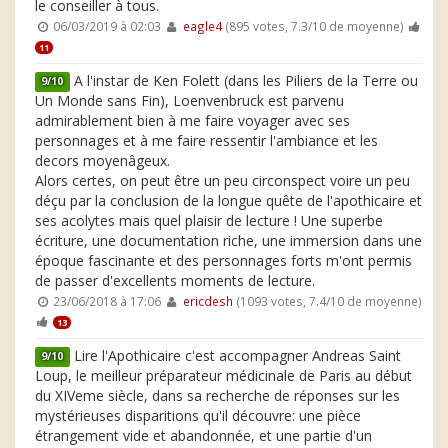
le conseiller à tous.
06/03/2019 à 02:03
eagle4
(895 votes, 7.3/10 de moyenne)
11
A l'instar de Ken Folett (dans les Piliers de la Terre ou
9/10
Un Monde sans Fin), Loenvenbruck est parvenu
admirablement bien à me faire voyager avec ses
personnages et à me faire ressentir l'ambiance et les
decors moyenâgeux.
Alors certes, on peut être un peu circonspect voire un peu
déçu par la conclusion de la longue quête de l'apothicaire et
ses acolytes mais quel plaisir de lecture ! Une superbe
écriture, une documentation riche, une immersion dans une
époque fascinante et des personnages forts m'ont permis
de passer d'excellents moments de lecture.
23/06/2018 à 17:06
ericdesh
(1093 votes, 7.4/10 de moyenne)
13
Lire l'Apothicaire c'est accompagner Andreas Saint
9/10
Loup, le meilleur préparateur médicinale de Paris au début
du XIVeme siècle, dans sa recherche de réponses sur les
mystérieuses disparitions qu'il découvre: une pièce
étrangement vide et abandonnée, et une partie d'un