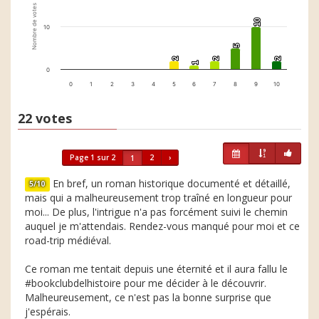
Nombre de votes
10
10
10
5
5
2
2
2
2
2
2
1
1
0
0
1
2
3
4
5
6
7
8
9
10
22 votes
Page 1 sur 2
2
›
1
En bref, un roman historique documenté et détaillé,
5/10
mais qui a malheureusement trop traîné en longueur pour
moi... De plus, l'intrigue n'a pas forcément suivi le chemin
auquel je m'attendais. Rendez-vous manqué pour moi et ce
road-trip médiéval.
Ce roman me tentait depuis une éternité et il aura fallu le
#bookclubdelhistoire pour me décider à le découvrir.
Malheureusement, ce n'est pas la bonne surprise que
j'espérais.