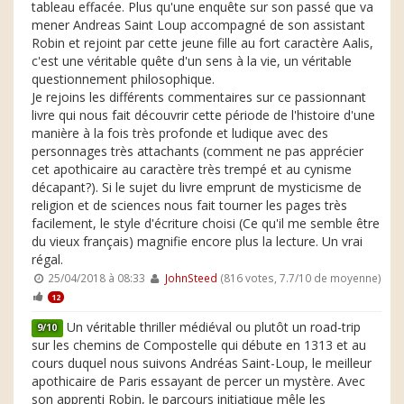
tableau effacée. Plus qu'une enquête sur son passé que va
mener Andreas Saint Loup accompagné de son assistant
Robin et rejoint par cette jeune fille au fort caractère Aalis,
c'est une véritable quête d'un sens à la vie, un véritable
questionnement philosophique.
Je rejoins les différents commentaires sur ce passionnant
livre qui nous fait découvrir cette période de l'histoire d'une
manière à la fois très profonde et ludique avec des
personnages très attachants (comment ne pas apprécier
cet apothicaire au caractère très trempé et au cynisme
décapant?). Si le sujet du livre emprunt de mysticisme de
religion et de sciences nous fait tourner les pages très
facilement, le style d'écriture choisi (Ce qu'il me semble être
du vieux français) magnifie encore plus la lecture. Un vrai
régal.
25/04/2018 à 08:33
JohnSteed
(816 votes, 7.7/10 de moyenne)
12
Un véritable thriller médiéval ou plutôt un road-trip
9/10
sur les chemins de Compostelle qui débute en 1313 et au
cours duquel nous suivons Andréas Saint-Loup, le meilleur
apothicaire de Paris essayant de percer un mystère. Avec
son apprenti Robin, le parcours initiatique mêle les