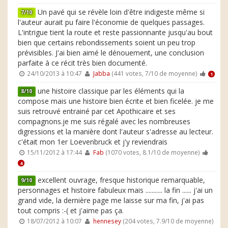
Un pavé qui se révèle loin d'être indigeste même si
7/10
l'auteur aurait pu faire l'économie de quelques passages.
L'intrigue tient la route et reste passionnante jusqu'au bout
bien que certains rebondissements soient un peu trop
prévisibles. J'ai bien aimé le dénouement, une conclusion
parfaite à ce récit très bien documenté.
24/10/2013 à 10:47
Jabba
(441 votes, 7/10 de moyenne)
1
une histoire classique par les éléments qui la
8/10
compose mais une histoire bien écrite et bien ficelée. je me
suis retrouvé entrainé par cet Apothicaire et ses
compagnons.je me suis régalé avec les nombreuses
digressions et la manière dont l'auteur s'adresse au lecteur.
c'était mon 1er Loevenbruck et j'y reviendrais
15/11/2012 à 17:44
Fab
(1070 votes, 8.1/10 de moyenne)
4
excellent ouvrage, fresque historique remarquable,
9/10
personnages et histoire fabuleux mais ........... la fin ...... j'ai un
grand vide, la dernière page me laisse sur ma fin, j'ai pas
tout compris :-( et j'aime pas ça.
18/07/2012 à 10:07
hennesey
(204 votes, 7.9/10 de moyenne)