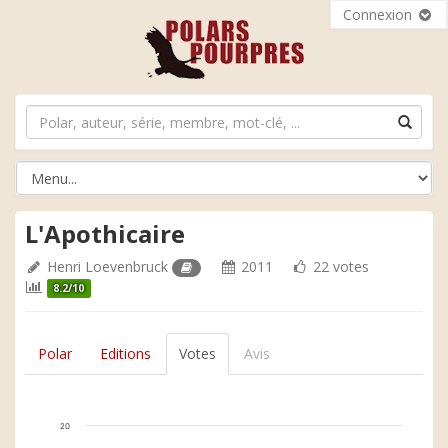
Connexion
L'Apothicaire
Henri Loevenbruck
2011
22 votes
8.2/10
Polar
Editions
Votes
Avis
20