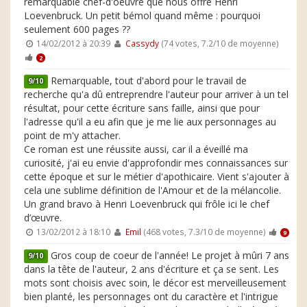
remarquable chef-d'oeuvre que nous offre Henri
Loevenbruck. Un petit bémol quand même : pourquoi
seulement 600 pages ??
14/02/2012 à 20:39
Cassydy
(74 votes, 7.2/10 de moyenne)
2
Remarquable, tout d'abord pour le travail de
9/10
recherche qu'a dû entreprendre l'auteur pour arriver à un tel
résultat, pour cette écriture sans faille, ainsi que pour
l'adresse qu'il a eu afin que je me lie aux personnages au
point de m'y attacher.
Ce roman est une réussite aussi, car il a éveillé ma
curiosité, j'ai eu envie d'approfondir mes connaissances sur
cette époque et sur le métier d'apothicaire. Vient s'ajouter à
cela une sublime définition de l'Amour et de la mélancolie.
Un grand bravo à Henri Loevenbruck qui frôle ici le chef
d’œuvre.
13/02/2012 à 18:10
Emil
(468 votes, 7.3/10 de moyenne)
9
Gros coup de coeur de l'année! Le projet à mûri 7 ans
9/10
dans la tête de l'auteur, 2 ans d'écriture et ça se sent. Les
mots sont choisis avec soin, le décor est merveilleusement
bien planté, les personnages ont du caractère et l'intrigue