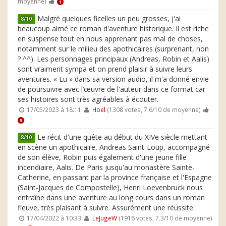
moyenne)
1
Malgré quelques ficelles un peu grosses, j'ai
8/10
beaucoup aimé ce roman d'aventure historique. Il est riche
en suspense tout en nous apprenant pas mal de choses,
notamment sur le milieu des apothicaires (surprenant, non
? ^^). Les personnages principaux (Andreas, Robin et Aalis)
sont vraiment sympa et on prend plaisir à suivre leurs
aventures. « Lu » dans sa version audio, il m'a donné envie
de poursuivre avec l’œuvre de l'auteur dans ce format car
ses histoires sont très agréables à écouter.
17/05/2023 à 18:11
Hoel
(1308 votes, 7.6/10 de moyenne)
5
Le récit d'une quête au début du XIVe siècle mettant
8/10
en scène un apothicaire, Andreas Saint-Loup, accompagné
de son élève, Robin puis également d'une jeune fille
incendiaire, Aalis. De Paris jusqu'au monastère Sainte-
Catherine, en passant par la province française et l'Espagne
(Saint-Jacques de Compostelle), Henri Loevenbruck nous
entraîne dans une aventure au long cours dans un roman
fleuve, très plaisant à suivre. Assurément une réussite.
17/04/2022 à 10:33
LeJugeW
(1916 votes, 7.3/10 de moyenne)