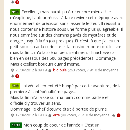
3
Excellent, mais aurait pu être encore mieux !!! Je
9/10
m'explique, l'auteur réussit à faire revivre cette époque avec
énormément de précision sans lasser le lecteur. Il réussit à
nous conter une histoire sous une forme plus qu'agréable. Il
nous emmène sur des chemins pavés de mystères et de
danger jusqu'à la fin (ou presque). Et c'est là que j'ai eu un
petit soucis, car la curiosité et la tension monte tout le livre
mais la fin ... m'a laissé un petit sentiment d'inachevé car
bien en dessous des 500 pages précédentes. Dommage.
Mais excellent bouquin quand même.
25/04/2012 à 09:19
bidibule
(263 votes, 7.9/10 de moyenne)
3
J'ai véritablement été happé par cette aventure ; de la
7/10
première à l'antépénultième page...
Mais la fin m'a laissé sur ma faim : comme bâclée et
difficile d'y trouver un sens.
Dommage, le chef d’œuvre était à portée de plume...
12/04/2012 à 19:18
erta
(99 votes, 7.5/10 de moyenne)
2
Mon coup de coeur de l'année !! C'est un
10/10