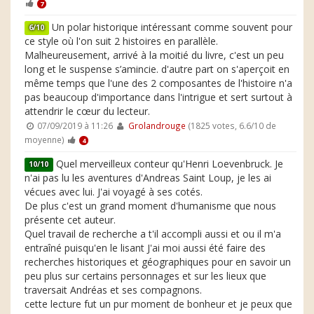
7
Un polar historique intéressant comme souvent pour
6/10
ce style où l'on suit 2 histoires en parallèle.
Malheureusement, arrivé à la moitié du livre, c'est un peu
long et le suspense s’amincie. d'autre part on s'aperçoit en
même temps que l'une des 2 composantes de l'histoire n'a
pas beaucoup d'importance dans l'intrigue et sert surtout à
attendrir le cœur du lecteur.
07/09/2019 à 11:26
Grolandrouge
(1825 votes, 6.6/10 de
moyenne)
4
Quel merveilleux conteur qu'Henri Loevenbruck. Je
10/10
n'ai pas lu les aventures d'Andreas Saint Loup, je les ai
vécues avec lui. J'ai voyagé à ses cotés.
De plus c'est un grand moment d'humanisme que nous
présente cet auteur.
Quel travail de recherche a t'il accompli aussi et ou il m'a
entraîné puisqu'en le lisant J'ai moi aussi été faire des
recherches historiques et géographiques pour en savoir un
peu plus sur certains personnages et sur les lieux que
traversait Andréas et ses compagnons.
cette lecture fut un pur moment de bonheur et je peux que