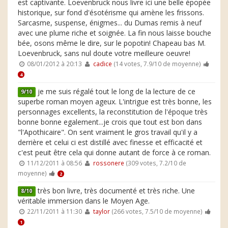
est captivante. Loevenbruck nous livre ici une belle épopée
historique, sur fond d'ésotérisme qui amène les frissons.
Sarcasme, suspense, énigmes... du Dumas remis à neuf
avec une plume riche et soignée. La fin nous laisse bouche
bée, osons même le dire, sur le popotin! Chapeau bas M.
Loevenbruck, sans nul doute votre meilleure oeuvre!
08/01/2012 à 20:13
cadice
(14 votes, 7.9/10 de moyenne)
4
je me suis régalé tout le long de la lecture de ce
9/10
superbe roman moyen ageux. L'intrigue est très bonne, les
personnages excellents, la reconstitution de l'époque très
bonne bonne egalement...je crois que tout est bon dans
"l'Apothicaire". On sent vraiment le gros travail qu'il y a
derrière et celui ci est distillé avec finesse et efficacité et
c'est peuit être cela qui donne autant de force à ce roman.
11/12/2011 à 08:56
rossonere
(309 votes, 7.2/10 de
moyenne)
2
très bon livre, très documenté et très riche. Une
8/10
véritable immersion dans le Moyen Age.
22/11/2011 à 11:30
taylor
(266 votes, 7.5/10 de moyenne)
1