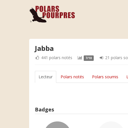
Jabba
441 polars notés
21 polars s
7/10
Lecteur
Polars notés
Polars soumis
Badges