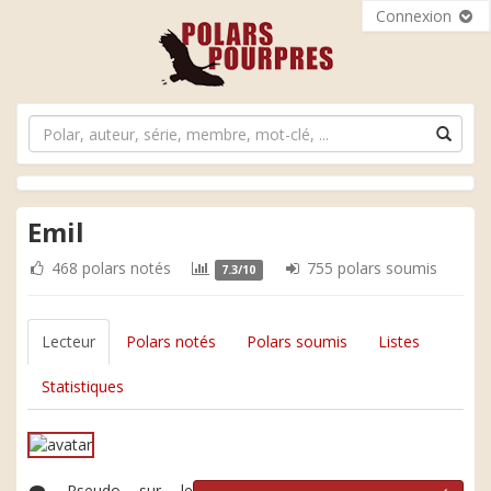
Connexion
Emil
468 polars notés
755 polars soumis
7.3/10
Lecteur
Polars notés
Polars soumis
Listes
Statistiques
Pseudo sur le